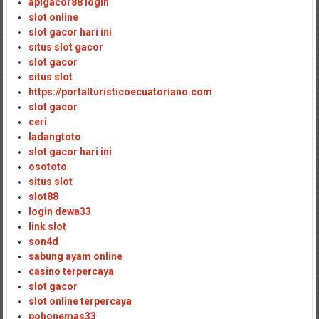
apigacor88 login
slot online
slot gacor hari ini
situs slot gacor
slot gacor
situs slot
https://portalturisticoecuatoriano.com
slot gacor
ceri
ladangtoto
slot gacor hari ini
osototo
situs slot
slot88
login dewa33
link slot
son4d
sabung ayam online
casino terpercaya
slot gacor
slot online terpercaya
pohonemas33