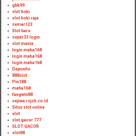
gbk99
slot hoki
slot hoki raja
semar123
Slot baru
super33 login
slot mania
login maha168
login maha168
login maha168
Depoxito
888slot
Pin188
maha168
fangwin88
sejiwa.rsjsh.co.id
Situs slot online
slot
slot gacor 777
SLOT GACOR
slot88