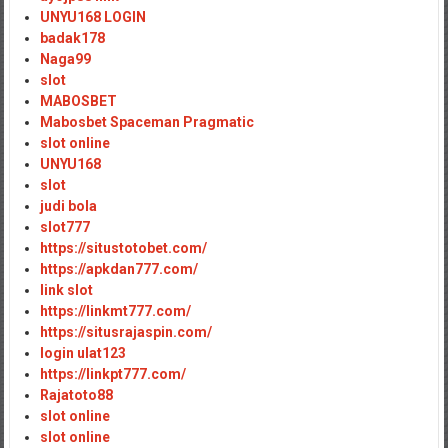
UNYU168 LOGIN
badak178
Naga99
slot
MABOSBET
Mabosbet Spaceman Pragmatic
slot online
UNYU168
slot
judi bola
slot777
https://situstotobet.com/
https://apkdan777.com/
link slot
https://linkmt777.com/
https://situsrajaspin.com/
login ulat123
https://linkpt777.com/
Rajatoto88
slot online
slot online