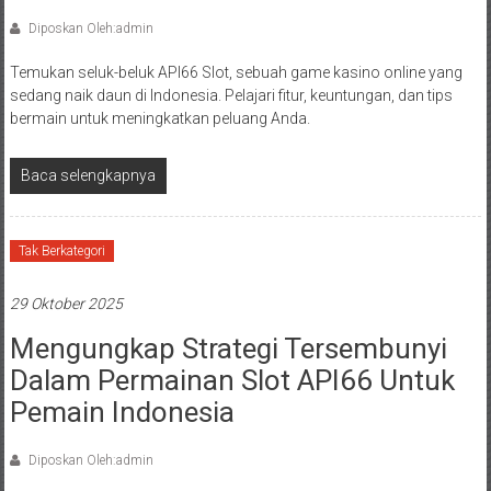
Diposkan Oleh:admin
Temukan seluk-beluk API66 Slot, sebuah game kasino online yang
sedang naik daun di Indonesia. Pelajari fitur, keuntungan, dan tips
bermain untuk meningkatkan peluang Anda.
Baca selengkapnya
Tak Berkategori
29 Oktober 2025
Mengungkap Strategi Tersembunyi
Dalam Permainan Slot API66 Untuk
Pemain Indonesia
Diposkan Oleh:admin