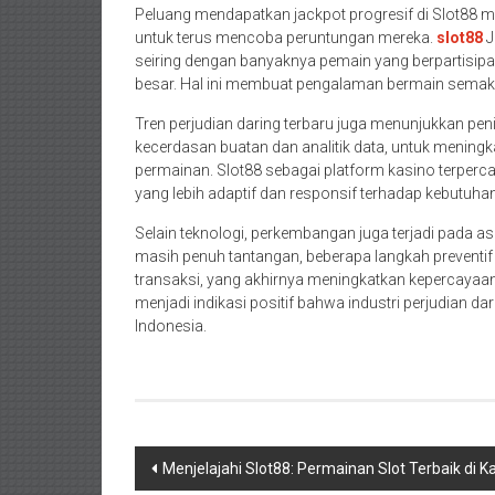
Peluang mendapatkan jackpot progresif di Slot88 
untuk terus mencoba peruntungan mereka.
slot88
J
seiring dengan banyaknya pemain yang berpartisip
besar. Hal ini membuat pengalaman bermain sema
Tren perjudian daring terbaru juga menunjukkan peni
kecerdasan buatan dan analitik data, untuk menin
permainan. Slot88 sebagai platform kasino terpercay
yang lebih adaptif dan responsif terhadap kebutuha
Selain teknologi, perkembangan juga terjadi pada asp
masih penuh tantangan, beberapa langkah preventif
transaksi, yang akhirnya meningkatkan kepercayaan
menjadi indikasi positif bahwa industri perjudian 
Indonesia.
Navigasi
Menjelajahi Slot88: Permainan Slot Terbaik di K