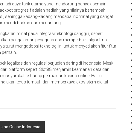
menjadi daya tarik utama yang mendorong banyak pemain
ackpot progresif adalah hadiah yang nilainya bertambah
asi, sehingga kadang-kadang mencapai nominal yang sangat
kin mendebarkan dan menantang.
ngkatan minat pada integrasi teknologi canggih, seperti
gkatkan pengalaman pengguna dan memperbaiki algoritma
a turut mengadopsi teknologi ini untuk menyediakan fitur-fitur
n pemain.
ek legalitas dan regulasi perjudian daring di Indonesia. Meski
 dari platform seperti Slot88 menjamin keamanan data dan
 masyarakat terhadap permainan kasino online. Hal ini
daring akan terus tumbuh dan memperkaya ekosistem digital
asino Online Indonesia