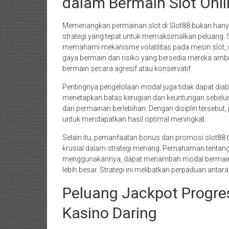
dalam Bermain Slot Onli
Memenangkan permainan slot di Slot88 bukan hany
strategi yang tepat untuk memaksimalkan peluang. 
memahami mekanisme volatilitas pada mesin slot,
gaya bermain dan risiko yang bersedia mereka ambi
bermain secara agresif atau konservatif.
Pentingnya pengelolaan modal juga tidak dapat dia
menetapkan batas kerugian dan keuntungan sebel
dari permainan berlebihan. Dengan disiplin tersebut
untuk mendapatkan hasil optimal meningkat.
Selain itu, pemanfaatan bonus dan promosi slot88
krusial dalam strategi menang. Pemahaman tentang 
menggunakannya, dapat menambah modal bermain 
lebih besar. Strategi ini melibatkan perpaduan ant
Peluang Jackpot Progresi
Kasino Daring