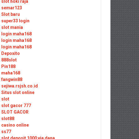
slot hoki raja
semar123
Slot baru
super33 login
slot mania
login maha168
login maha168
login maha168
Depoxito
888slot
Pin188
maha168
fangwin88
sejiwa.rsjsh.co.id
Situs slot online
slot
slot gacor 777
SLOT GACOR
slot88
casino online
ss77
slot deposit 1000 via dana