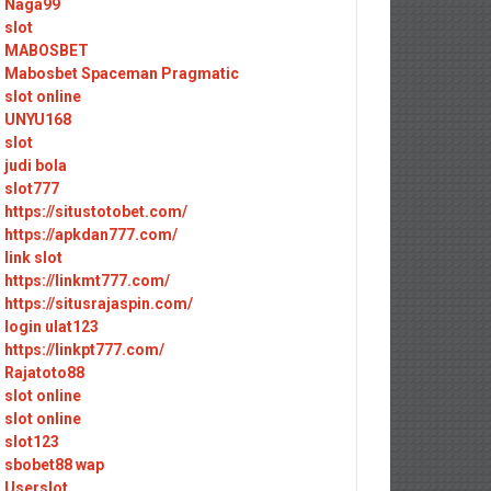
Naga99
slot
MABOSBET
Mabosbet Spaceman Pragmatic
slot online
UNYU168
slot
judi bola
slot777
https://situstotobet.com/
https://apkdan777.com/
link slot
https://linkmt777.com/
https://situsrajaspin.com/
login ulat123
https://linkpt777.com/
Rajatoto88
slot online
slot online
slot123
sbobet88 wap
Userslot