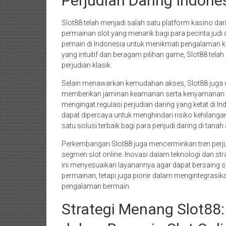
Perjudian Daring Indone
Slot88 telah menjadi salah satu platform kasino da
permainan slot yang menarik bagi para pecinta ju
pemain di Indonesia untuk menikmati pengalaman ka
yang intuitif dan beragam pilihan game, Slot88 tel
perjudian klasik.
Selain menawarkan kemudahan akses, Slot88 juga d
memberikan jaminan keamanan serta kenyamanan ber
mengingat regulasi perjudian daring yang ketat di 
dapat dipercaya untuk menghindari risiko kehilanga
satu solusi terbaik bagi para penjudi daring di tanah a
Perkembangan Slot88 juga mencerminkan tren perjud
segmen slot online. Inovasi dalam teknologi dan st
ini menyesuaikan layanannya agar dapat bersaing s
permainan, tetapi juga pionir dalam mengintegrasik
pengalaman bermain.
Strategi Menang Slot88