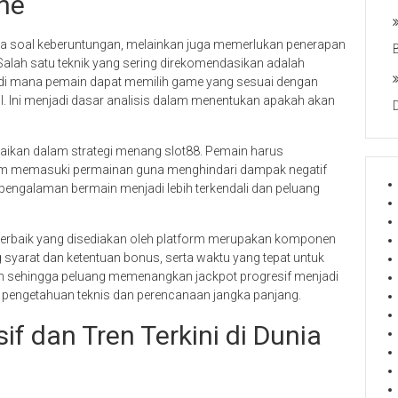
ne
a soal keberuntungan, melainkan juga memerlukan penerapan
Salah satu teknik yang sering direkomendasikan adalah
 di mana pemain dapat memilih game yang sesuai dengan
l. Ini menjadi dasar analisis dalam menentukan apakah akan
baikan dalam strategi menang slot88. Pemain harus
um memasuki permainan guna menghindari dampak negatif
, pengalaman bermain menjadi lebih terkendali dan peluang
 terbaik yang disediakan oleh platform merupakan komponen
syarat dan ketentuan bonus, serta waktu yang tepat untuk
sehingga peluang memenangkan jackpot progresif menjadi
ara pengetahuan teknis dan perencanaan jangka panjang.
f dan Tren Terkini di Dunia