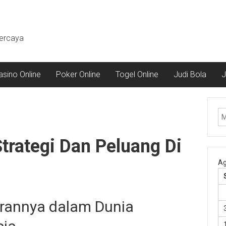
percaya
asino Online
Poker Online
Togel Online
Judi Bola
J
trategi Dan Peluang Di
Ag
rannya dalam Dunia