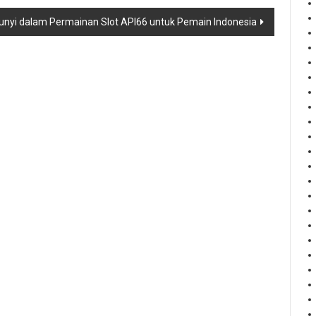
nyi dalam Permainan Slot API66 untuk Pemain Indonesia