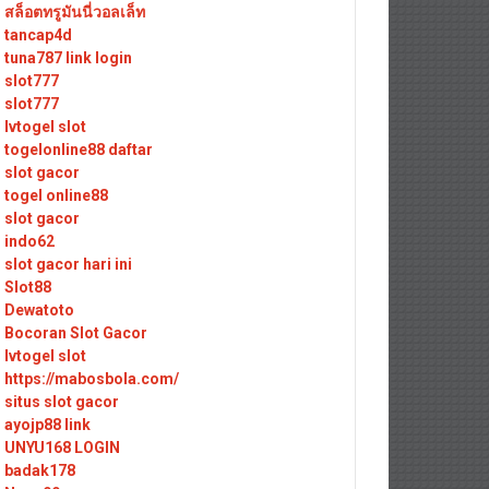
สล็อตทรูมันนี่วอลเล็ท
tancap4d
tuna787 link login
slot777
slot777
lvtogel slot
togelonline88 daftar
slot gacor
togel online88
slot gacor
indo62
slot gacor hari ini
Slot88
Dewatoto
Bocoran Slot Gacor
lvtogel slot
https://mabosbola.com/
situs slot gacor
ayojp88 link
UNYU168 LOGIN
badak178