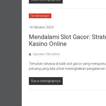
Tak Berkategori
16 Oktober 2025
Mendalami Slot Gacor: Stra
Kasino Online
Diposkan Oleh:admin
Temukan rahasia di balik slot gacor yang menguntung
peluang yang ada untuk meningkatkan pengalaman 
Baca selengkapnya