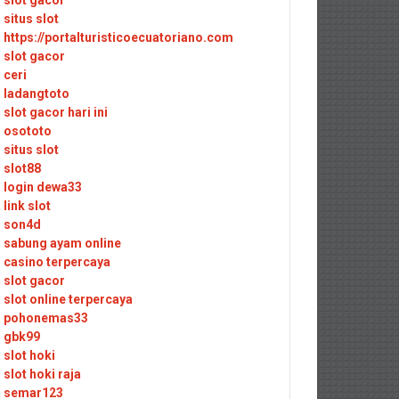
slot gacor
situs slot
https://portalturisticoecuatoriano.com
slot gacor
ceri
ladangtoto
slot gacor hari ini
osototo
situs slot
slot88
login dewa33
link slot
son4d
sabung ayam online
casino terpercaya
slot gacor
slot online terpercaya
pohonemas33
gbk99
slot hoki
slot hoki raja
semar123