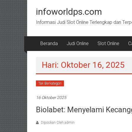
Lompat
ke
infoworldps.com
konten
Informasi Judi Slot Online Terlengkap dan Ter
Beranda
Judi Online
Slot Online
C
Hari: Oktober 16, 2025
Tak Berkategori
16 Oktober 2025
Biolabet: Menyelami Kecangg
Diposkan Oleh:admin