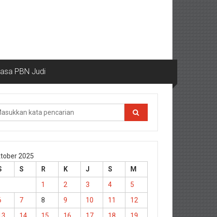
asa PBN Judi
tober 2025
S
S
R
K
J
S
M
1
2
3
4
5
6
7
8
9
10
11
12
13
14
15
16
17
18
19