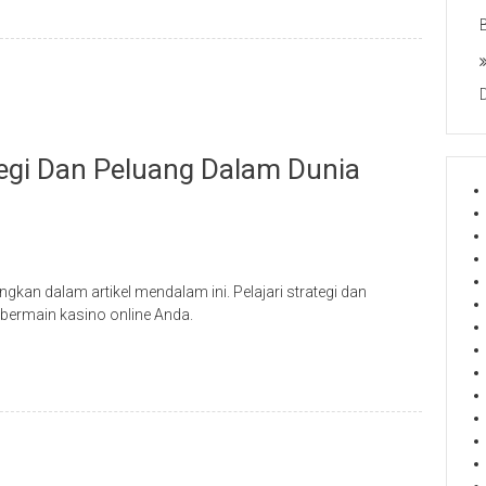
tegi Dan Peluang Dalam Dunia
kan dalam artikel mendalam ini. Pelajari strategi dan
bermain kasino online Anda.