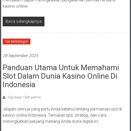
mendalam dapat meningkatkan pengalaman bermain Anda di
kasino online.
Baca selengkapnya
Tak Berkategori
28 September 2025
Panduan Utama Untuk Memahami
Slot Dalam Dunia Kasino Online Di
Indonesia
Diposkan Oleh:admin
Jelajahi semua yang perlu Anda ketahui tentang permainan slot di
kasino online Indonesia. Temukan tips, strategi, dan cara
meningkatkan peluang menang Anda di era digital ini.