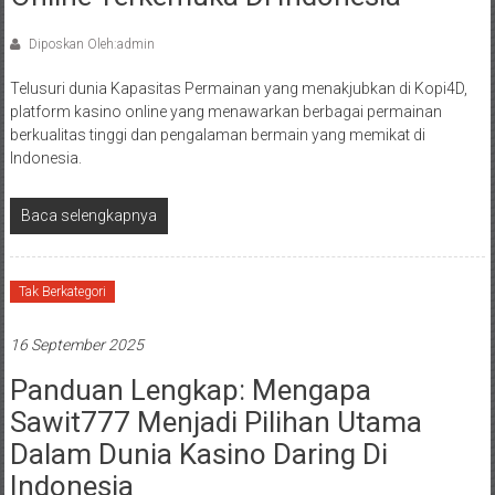
Diposkan Oleh:admin
Telusuri dunia Kapasitas Permainan yang menakjubkan di Kopi4D,
platform kasino online yang menawarkan berbagai permainan
berkualitas tinggi dan pengalaman bermain yang memikat di
Indonesia.
Baca selengkapnya
Tak Berkategori
16 September 2025
Panduan Lengkap: Mengapa
Sawit777 Menjadi Pilihan Utama
Dalam Dunia Kasino Daring Di
Indonesia