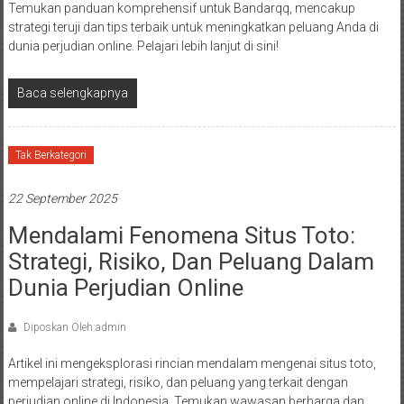
Temukan panduan komprehensif untuk Bandarqq, mencakup
strategi teruji dan tips terbaik untuk meningkatkan peluang Anda di
dunia perjudian online. Pelajari lebih lanjut di sini!
Baca selengkapnya
Tak Berkategori
22 September 2025
Mendalami Fenomena Situs Toto:
Strategi, Risiko, Dan Peluang Dalam
Dunia Perjudian Online
Diposkan Oleh:admin
Artikel ini mengeksplorasi rincian mendalam mengenai situs toto,
mempelajari strategi, risiko, dan peluang yang terkait dengan
perjudian online di Indonesia. Temukan wawasan berharga dan