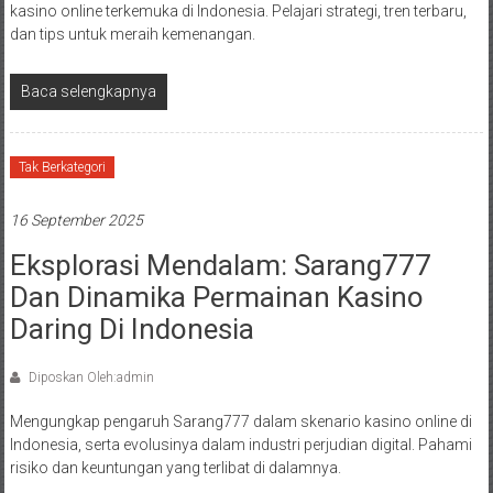
kasino online terkemuka di Indonesia. Pelajari strategi, tren terbaru,
dan tips untuk meraih kemenangan.
Baca selengkapnya
Tak Berkategori
16 September 2025
Eksplorasi Mendalam: Sarang777
Dan Dinamika Permainan Kasino
Daring Di Indonesia
Diposkan Oleh:admin
Mengungkap pengaruh Sarang777 dalam skenario kasino online di
Indonesia, serta evolusinya dalam industri perjudian digital. Pahami
risiko dan keuntungan yang terlibat di dalamnya.