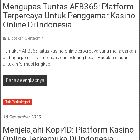
Mengupas Tuntas AFB365: Platform
Terpercaya Untuk Penggemar Kasino
Online Di Indonesia
Diposkan Oleh:admin
Temukan AFB365, situs kasino online terpercaya yang menawarkan
berbagai permainan menarik dan peluang besar. Bacalah ulasan ini
untuk informasi lengkap.
Baca selengkapnya
Tak Berkategori
18 September 2025
Menjelajahi Kopi4D: Platform Kasino
Online Terkemuka Di Indonesia