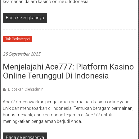
keamanan dalam kasino online di Indonesia.
Baca selengkapnya
Tak Berkategori
25 September 2025
Menjelajahi Ace777: Platform Kasino
Online Terunggul Di Indonesia
Diposkan Oleh:admin
Ace777 menawarkan pengalaman permainan kasino online yang
unik dan mendebarkan di Indonesia. Temukan beragam permainan,
bonus menarik, dan keamanan terjamin di Ace777 untuk
meningkatkan pengalaman berjudi Anda.
Baca selengkapnya