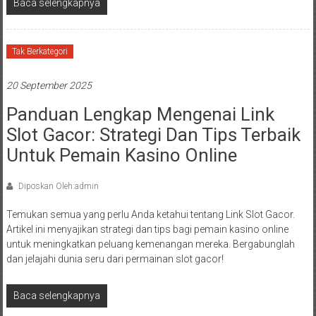
Baca selengkapnya
Tak Berkategori
20 September 2025
Panduan Lengkap Mengenai Link
Slot Gacor: Strategi Dan Tips Terbaik
Untuk Pemain Kasino Online
Diposkan Oleh:admin
Temukan semua yang perlu Anda ketahui tentang Link Slot Gacor.
Artikel ini menyajikan strategi dan tips bagi pemain kasino online
untuk meningkatkan peluang kemenangan mereka. Bergabunglah
dan jelajahi dunia seru dari permainan slot gacor!
Baca selengkapnya