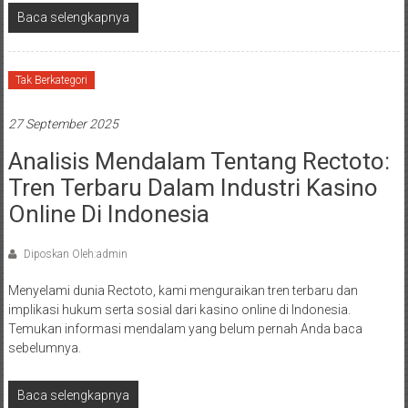
Baca selengkapnya
Tak Berkategori
27 September 2025
Analisis Mendalam Tentang Rectoto:
Tren Terbaru Dalam Industri Kasino
Online Di Indonesia
Diposkan Oleh:admin
Menyelami dunia Rectoto, kami menguraikan tren terbaru dan
implikasi hukum serta sosial dari kasino online di Indonesia.
Temukan informasi mendalam yang belum pernah Anda baca
sebelumnya.
Baca selengkapnya