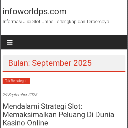
Lompat
ke
infoworldps.com
konten
Informasi Judi Slot Online Terlengkap dan Terpercaya
Bulan: September 2025
Tak Berkategori
29 September 2025
Mendalami Strategi Slot:
Memaksimalkan Peluang Di Dunia
Kasino Online