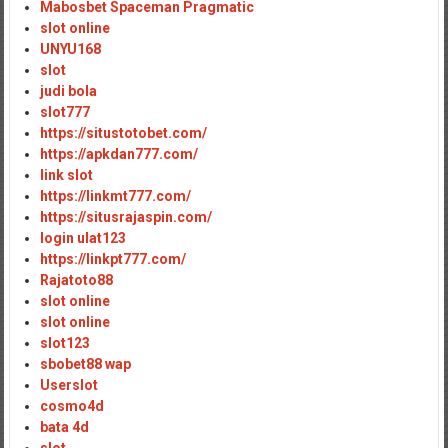
Mabosbet Spaceman Pragmatic
slot online
UNYU168
slot
judi bola
slot777
https://situstotobet.com/
https://apkdan777.com/
link slot
https://linkmt777.com/
https://situsrajaspin.com/
login ulat123
https://linkpt777.com/
Rajatoto88
slot online
slot online
slot123
sbobet88 wap
Userslot
cosmo4d
bata 4d