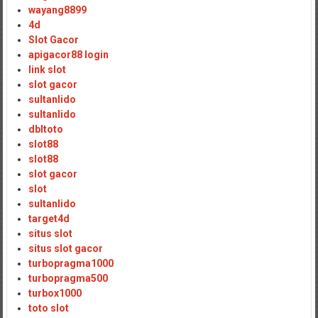
wayang8899
4d
Slot Gacor
apigacor88 login
link slot
slot gacor
sultanlido
sultanlido
dbltoto
slot88
slot88
slot gacor
slot
sultanlido
target4d
situs slot
situs slot gacor
turbopragma1000
turbopragma500
turbox1000
toto slot