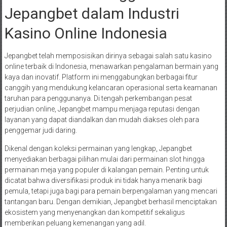
Jepangbet dalam Industri
Kasino Online Indonesia
Jepangbet telah memposisikan dirinya sebagai salah satu kasino
online terbaik di Indonesia, menawarkan pengalaman bermain yang
kaya dan inovatif. Platform ini menggabungkan berbagai fitur
canggih yang mendukung kelancaran operasional serta keamanan
taruhan para penggunanya. Di tengah perkembangan pesat
perjudian online, Jepangbet mampu menjaga reputasi dengan
layanan yang dapat diandalkan dan mudah diakses oleh para
penggemar judi daring.
Dikenal dengan koleksi permainan yang lengkap, Jepangbet
menyediakan berbagai pilihan mulai dari permainan slot hingga
permainan meja yang populer di kalangan pemain. Penting untuk
dicatat bahwa diversifikasi produk ini tidak hanya menarik bagi
pemula, tetapi juga bagi para pemain berpengalaman yang mencari
tantangan baru. Dengan demikian, Jepangbet berhasil menciptakan
ekosistem yang menyenangkan dan kompetitif sekaligus
memberikan peluang kemenangan yang adil.