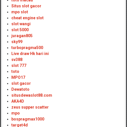
toto macau
Situs slot gacor
mpo slot
cheat engine slot
slot wangi
slot 5000
juragan805
sky99
turbopragma500
Live draw Hk hari ini
sv388
slot 777
toto
MPO17
slot gacor
Dewatoto
situsdewaslot88.com
AKA4D
zeus supper scatter
mpo
bospragmax1000
target4d