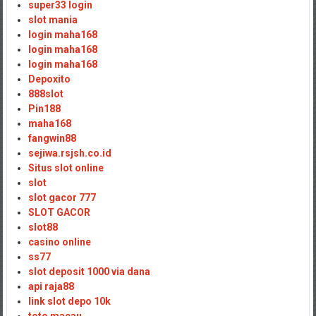
super33 login
slot mania
login maha168
login maha168
login maha168
Depoxito
888slot
Pin188
maha168
fangwin88
sejiwa.rsjsh.co.id
Situs slot online
slot
slot gacor 777
SLOT GACOR
slot88
casino online
ss77
slot deposit 1000 via dana
api raja88
link slot depo 10k