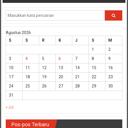
Agustus 2026
S
S
R
K
J
S
M
1
2
3
4
5
6
7
8
9
10
11
12
13
14
15
16
17
18
19
20
21
22
23
24
25
26
27
28
29
30
31
« Jul
Pos-pos Terbaru