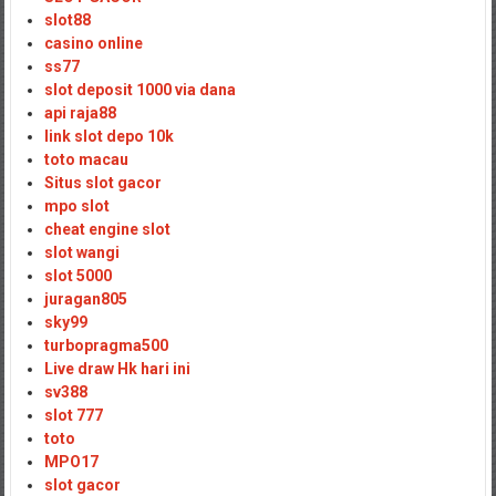
slot88
casino online
ss77
slot deposit 1000 via dana
api raja88
link slot depo 10k
toto macau
Situs slot gacor
mpo slot
cheat engine slot
slot wangi
slot 5000
juragan805
sky99
turbopragma500
Live draw Hk hari ini
sv388
slot 777
toto
MPO17
slot gacor