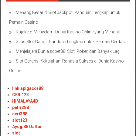
Menang Besar di Slot Jackpot: Panduan Lengkap untuk
Pemain Casino
Rajakete: Menyelami Dunia Kasino Online yang Menarik
Situs Slot Gacor: Panduan Lengkap untuk Pemain Cerdas
Menjelajahi Dunia scbet88: Slot, Poker, dan Banyak Lagi
Slot Garansi Kekalahan: Rahasia Sukses di Dunia Kasino
Online
link apigacor88
CERI123
HIMALAYA4D
petir388
ceri388
slot123
Ayojp88 Daftar
slot