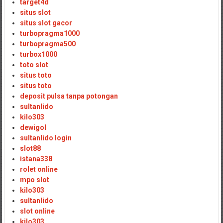
target4d
situs slot
situs slot gacor
turbopragma1000
turbopragma500
turbox1000
toto slot
situs toto
situs toto
deposit pulsa tanpa potongan
sultanlido
kilo303
dewigol
sultanlido login
slot88
istana338
rolet online
mpo slot
kilo303
sultanlido
slot online
kilo303