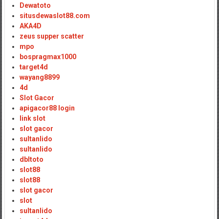
Dewatoto
situsdewaslot88.com
AKA4D
zeus supper scatter
mpo
bospragmax1000
target4d
wayang8899
4d
Slot Gacor
apigacor88 login
link slot
slot gacor
sultanlido
sultanlido
dbltoto
slot88
slot88
slot gacor
slot
sultanlido