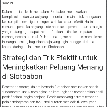
saat ini.
Dalam analisis lebih mendalam, Slotbabon menawarkan
kompleksitas dan variasi yang menuntut pemain untuk mengasah
keterampilan sekaligus mengelola risiko secara efektif. Hal ini
menuntut pendekatan yang sistematis serta perencanaan strategis
yang matang agar dapat memanfaatkan setiap kesempatan
menang secara optimal. Oleh karena itu, memahami elemen-elemen
ini sangat penting bagi siapa saja yang ingin menggeluti dunia
kasino daring melalui medium Slotbabon.
Strategi dan Trik Efektif untuk
Meningkatkan Peluang Menang
di Slotbabon
Penerapan strategi dalam bermain Slotbabon merupakan aspek
fundamental untuk meningkatkan kemungkinan mendapatkan hasil
positif dalam jangka panjang. Pendekatan yang cermat terhadap
pola pembayaran dan frekuensi putaran menjadi titik awal yang