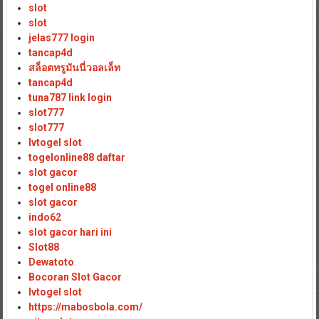
slot
slot
jelas777 login
tancap4d
สล็อตทรูมันนี่วอลเล็ท
tancap4d
tuna787 link login
slot777
slot777
lvtogel slot
togelonline88 daftar
slot gacor
togel online88
slot gacor
indo62
slot gacor hari ini
Slot88
Dewatoto
Bocoran Slot Gacor
lvtogel slot
https://mabosbola.com/