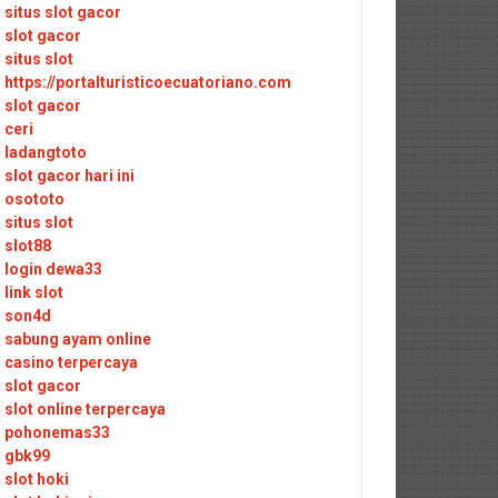
situs slot gacor
slot gacor
situs slot
https://portalturisticoecuatoriano.com
slot gacor
ceri
ladangtoto
slot gacor hari ini
osototo
situs slot
slot88
login dewa33
link slot
son4d
sabung ayam online
casino terpercaya
slot gacor
slot online terpercaya
pohonemas33
gbk99
slot hoki