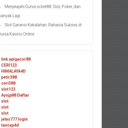
Menjelajahi Dunia scbet88: Slot, Poker, dan
Banyak Lagi
Slot Garansi Kekalahan: Rahasia Sukses di
Dunia Kasino Online
link apigacor88
CERI123
HIMALAYA4D
petir388
ceri388
slot123
Ayojp88 Daftar
slot
slot
slot
jelas777 login
tancap4d