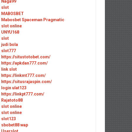
Naga99
slot
MABOSBET
Mabosbet Spaceman Pragmatic
slot online
UNYU168
slot
judi bola
slot777
https://situstotobet.com/
https://apkdan777.com/
link slot
https://linkmt777.com/
https://situsrajaspin.com/
login ulat123
https://linkpt777.com/
Rajatoto88
slot online
slot online
slot123
sbobet88 wap
Userslot