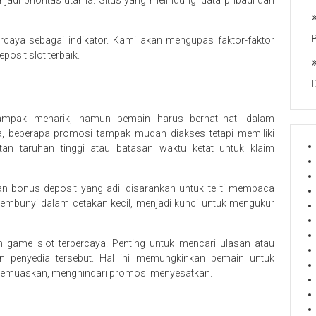
di prioritas utama. Situs yang melindungi data pribadi dan
percaya sebagai indikator. Kami akan mengupas faktor-faktor
osit slot terbaik.
ampak menarik, namun pemain harus berhati-hati dalam
ya, beberapa promosi tampak mudah diakses tetapi memiliki
ratan taruhan tinggi atau batasan waktu ketat untuk klaim
n bonus deposit yang adil disarankan untuk teliti membaca
rsembunyi dalam cetakan kecil, menjadi kunci untuk mengukur
h game slot terpercaya. Penting untuk mencari ulasan atau
 penyedia tersebut. Hal ini memungkinkan pemain untuk
emuaskan, menghindari promosi menyesatkan.