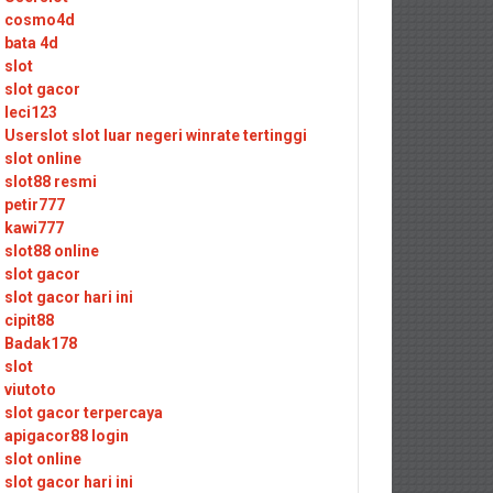
cosmo4d
bata 4d
slot
slot gacor
leci123
Userslot slot luar negeri winrate tertinggi
slot online
slot88 resmi
petir777
kawi777
slot88 online
slot gacor
slot gacor hari ini
cipit88
Badak178
slot
viutoto
slot gacor terpercaya
apigacor88 login
slot online
slot gacor hari ini