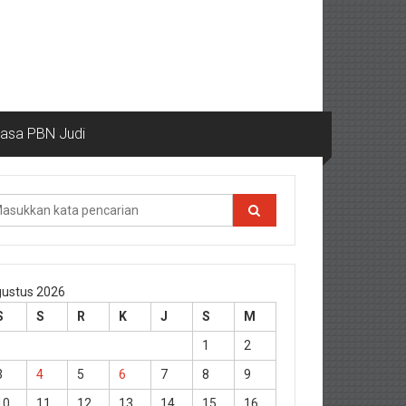
asa PBN Judi
ustus 2026
S
S
R
K
J
S
M
1
2
3
4
5
6
7
8
9
10
11
12
13
14
15
16