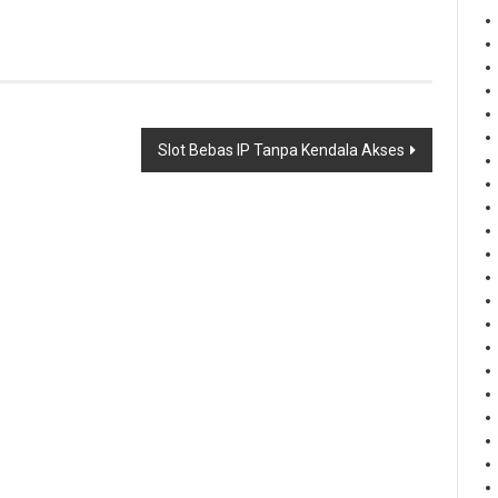
Slot Bebas IP Tanpa Kendala Akses