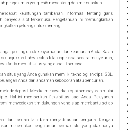
ebuah pengalaman yang lebih menantang dan memuaskan.
mendapat keuntungan tambahan. Informasi tentang garis
h penyedia slot terkemuka. Pengetahuan ini memungkinkan
ingkatkan peluang untuk menang.
s sangat penting untuk kenyamanan dan keamanan Anda. Salah
ni menunjukkan bahwa situs telah diperiksa secara menyeluruh,
wa Anda memilih situs yang dapat dipercaya.
an situs yang Anda gunakan memiliki teknologi enkripsi SSL.
si keuangan Anda dari ancaman kebocoran atau pencurian.
m metode deposit. Mereka menawarkan opsi pembayaran mulai
ipto. Hal ini memberikan fleksibilitas bagi Anda. Pelayanan
t resmi menyediakan tim dukungan yang siap membantu setiap
lasan dari pemain lain bisa menjadi acuan berguna. Dengan
 akan menemukan pengalaman bermain slot yang tidak hanya