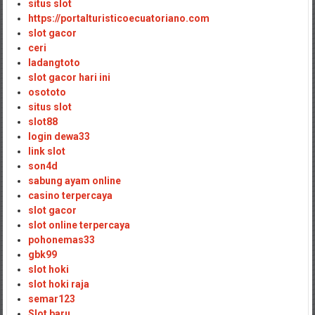
situs slot
https://portalturisticoecuatoriano.com
slot gacor
ceri
ladangtoto
slot gacor hari ini
osototo
situs slot
slot88
login dewa33
link slot
son4d
sabung ayam online
casino terpercaya
slot gacor
slot online terpercaya
pohonemas33
gbk99
slot hoki
slot hoki raja
semar123
Slot baru