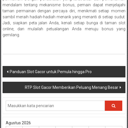
mendalam tentang mekanisme bonus, pemain dapat menjelajahi
taman permainan dengan percaya diri, menikmati setiap momen
sambil meraih hadiah-hadiah menarik yang menanti di setiap sudut.
Jadi, siapkan peta jalan Anda, kenali setiap bunga di taman slot
online, dan mulailah petualangan Anda menuju bonus yang
gemilang.
Navigasi
Panduan Slot Gacor untuk Pemula hingga Pro
pos
RTP Slot Gacor Memberikan Peluang Menang Besar
Agustus 2026