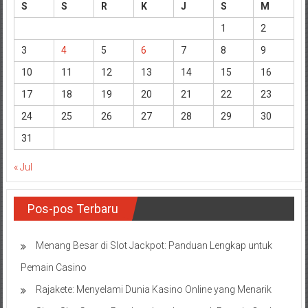
S
S
R
K
J
S
M
1
2
3
4
5
6
7
8
9
10
11
12
13
14
15
16
17
18
19
20
21
22
23
24
25
26
27
28
29
30
31
« Jul
Pos-pos Terbaru
Menang Besar di Slot Jackpot: Panduan Lengkap untuk
Pemain Casino
Rajakete: Menyelami Dunia Kasino Online yang Menarik