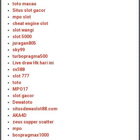
toto macau
Situs slot gacor
mpo slot
cheat engine slot
slot wangi
slot 5000
juragan805
sky99
turbopragma500
Live draw Hk hari ini
sv388
slot 777
toto
MPO17
slot gacor
Dewatoto
situsdewaslot88.com
AKA4D
zeus supper scatter
mpo
bospragmax1000