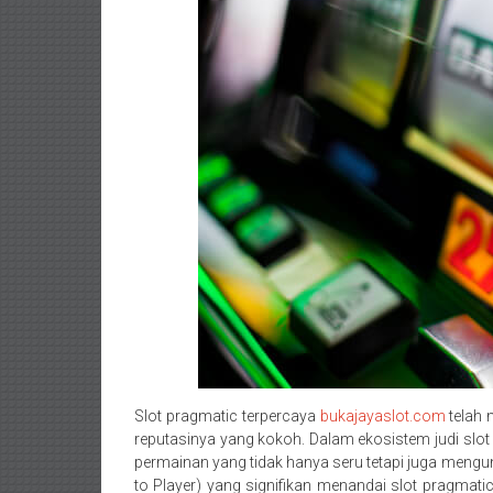
Slot pragmatic terpercaya
bukajayaslot.com
telah m
reputasinya yang kokoh. Dalam ekosistem judi slo
permainan yang tidak hanya seru tetapi juga mengu
to Player) yang signifikan menandai slot pragmatic