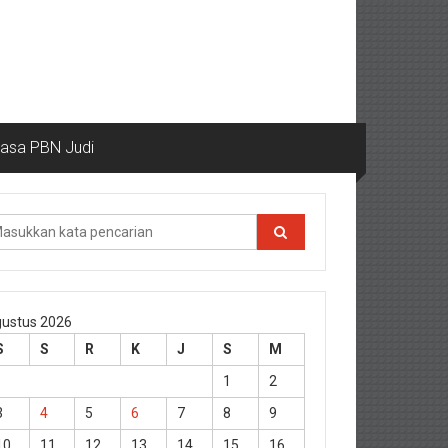
asa PBN Judi
ustus 2026
S
S
R
K
J
S
M
1
2
3
4
5
6
7
8
9
10
11
12
13
14
15
16