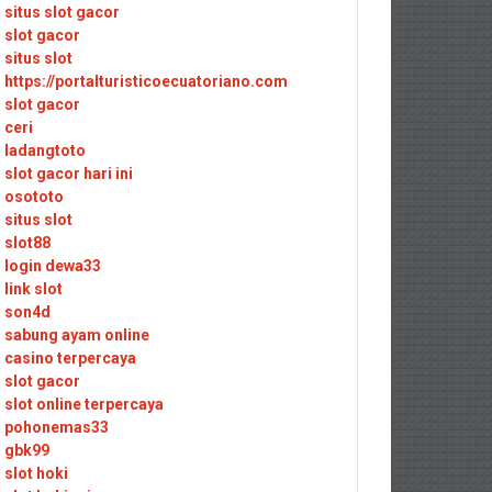
situs slot gacor
slot gacor
situs slot
https://portalturisticoecuatoriano.com
slot gacor
ceri
ladangtoto
slot gacor hari ini
osototo
situs slot
slot88
login dewa33
link slot
son4d
sabung ayam online
casino terpercaya
slot gacor
slot online terpercaya
pohonemas33
gbk99
slot hoki