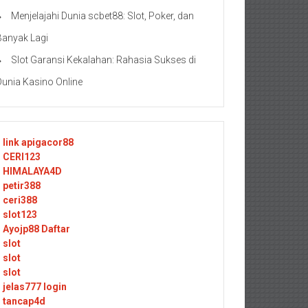
Menjelajahi Dunia scbet88: Slot, Poker, dan
Banyak Lagi
Slot Garansi Kekalahan: Rahasia Sukses di
Dunia Kasino Online
link apigacor88
CERI123
HIMALAYA4D
petir388
ceri388
slot123
Ayojp88 Daftar
slot
slot
slot
jelas777 login
tancap4d