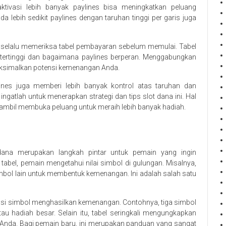
ktivasi lebih banyak paylines bisa meningkatkan peluang
lebih sedikit paylines dengan taruhan tinggi per garis juga
 selalu memeriksa tabel pembayaran sebelum memulai. Tabel
i tertinggi dan bagaimana paylines berperan. Menggabungkan
maksimalkan potensi kemenangan Anda.
nes juga memberi lebih banyak kontrol atas taruhan dan
gatlah untuk menerapkan strategi dan tips slot dana ini. Hal
ambil membuka peluang untuk meraih lebih banyak hadiah.
dana merupakan langkah pintar untuk pemain yang ingin
bel, pemain mengetahui nilai simbol di gulungan. Misalnya,
imbol lain untuk membentuk kemenangan. Ini adalah salah satu
si simbol menghasilkan kemenangan. Contohnya, tiga simbol
au hadiah besar. Selain itu, tabel seringkali mengungkapkan
 Anda. Bagi pemain baru, ini merupakan panduan yang sangat