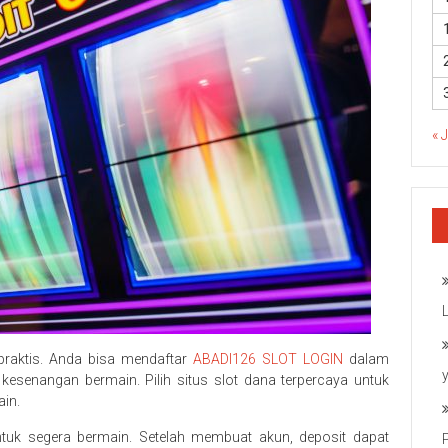
« 
praktis. Anda bisa mendaftar
ABADI126 SLOT LOGIN
dalam
esenangan bermain. Pilih situs slot dana terpercaya untuk
in.
uk segera bermain. Setelah membuat akun, deposit dapat