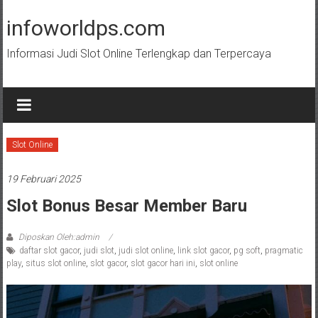
Lompat
ke
infoworldps.com
konten
Informasi Judi Slot Online Terlengkap dan Terpercaya
Slot Online
19 Februari 2025
Slot Bonus Besar Member Baru
Diposkan Oleh:admin
daftar slot gacor
,
judi slot
,
judi slot online
,
link slot gacor
,
pg soft
,
pragmatic
play
,
situs slot online
,
slot gacor
,
slot gacor hari ini
,
slot online