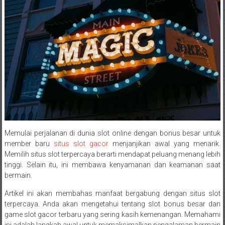
Memulai perjalanan di dunia slot online dengan bonus besar untuk
member baru
situs slot gacor
menjanjikan awal yang menarik.
Memilih situs slot terpercaya berarti mendapat peluang menang lebih
tinggi. Selain itu, ini membawa kenyamanan dan keamanan saat
bermain.
Artikel ini akan membahas manfaat bergabung dengan situs slot
terpercaya. Anda akan mengetahui tentang slot bonus besar dan
game slot gacor terbaru yang sering kasih kemenangan. Memahami