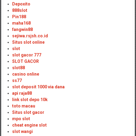
Depoxito
888slot
Pin188
maha168
fangwin88
sejiwa.rsjsh.co.id
Situs slot online
slot
slot gacor 777
SLOT GACOR
slot88
casino online
ss77
slot deposit 1000 via dana
api raja88
link slot depo 10k
toto macau
Situs slot gacor
mpo slot
cheat engine slot
slot wangi