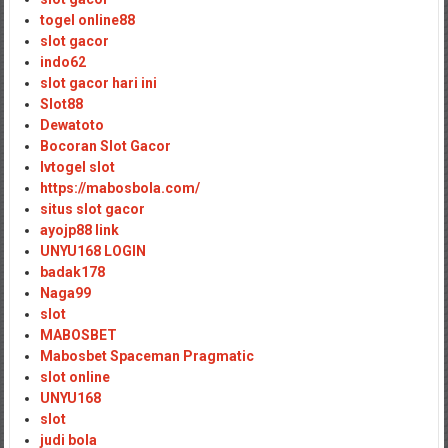
togel online88
slot gacor
indo62
slot gacor hari ini
Slot88
Dewatoto
Bocoran Slot Gacor
lvtogel slot
https://mabosbola.com/
situs slot gacor
ayojp88 link
UNYU168 LOGIN
badak178
Naga99
slot
MABOSBET
Mabosbet Spaceman Pragmatic
slot online
UNYU168
slot
judi bola