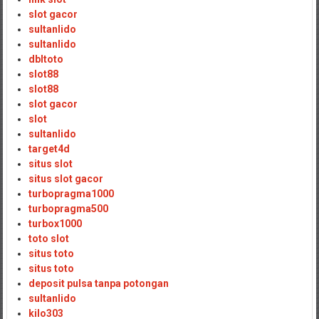
slot gacor
sultanlido
sultanlido
dbltoto
slot88
slot88
slot gacor
slot
sultanlido
target4d
situs slot
situs slot gacor
turbopragma1000
turbopragma500
turbox1000
toto slot
situs toto
situs toto
deposit pulsa tanpa potongan
sultanlido
kilo303