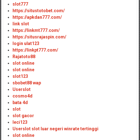
slot777
https://situstotobet.com/
https://apkdan777.com/
link slot
https://linkmt777.com/
https://situsrajaspin.com/
login ulat123
https://linkpt777.com/
Rajatoto88
slot online
slot online
slot123
sbobet88 wap
Userslot
cosmo4d
bata 4d
slot
slot gacor
leci123
Userslot slot luar negeri winrate tertinggi
slot online