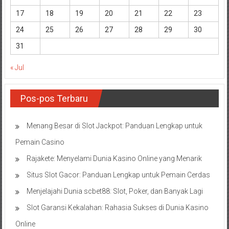
17
18
19
20
21
22
23
24
25
26
27
28
29
30
31
« Jul
Pos-pos Terbaru
Menang Besar di Slot Jackpot: Panduan Lengkap untuk
Pemain Casino
Rajakete: Menyelami Dunia Kasino Online yang Menarik
Situs Slot Gacor: Panduan Lengkap untuk Pemain Cerdas
Menjelajahi Dunia scbet88: Slot, Poker, dan Banyak Lagi
Slot Garansi Kekalahan: Rahasia Sukses di Dunia Kasino
Online