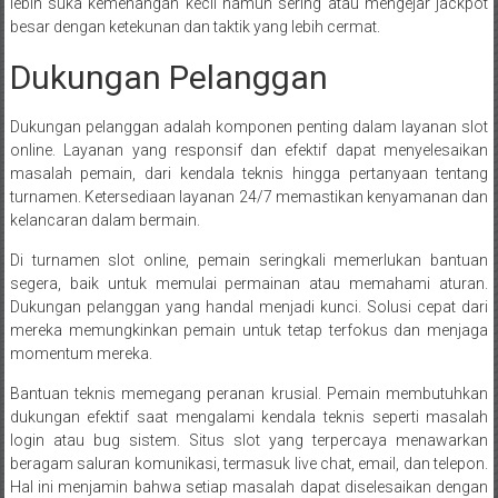
lebih suka kemenangan kecil namun sering atau mengejar jackpot
besar dengan ketekunan dan taktik yang lebih cermat.
Dukungan Pelanggan
Dukungan pelanggan adalah komponen penting dalam layanan slot
online. Layanan yang responsif dan efektif dapat menyelesaikan
masalah pemain, dari kendala teknis hingga pertanyaan tentang
turnamen. Ketersediaan layanan 24/7 memastikan kenyamanan dan
kelancaran dalam bermain.
Di turnamen slot online, pemain seringkali memerlukan bantuan
segera, baik untuk memulai permainan atau memahami aturan.
Dukungan pelanggan yang handal menjadi kunci. Solusi cepat dari
mereka memungkinkan pemain untuk tetap terfokus dan menjaga
momentum mereka.
Bantuan teknis memegang peranan krusial. Pemain membutuhkan
dukungan efektif saat mengalami kendala teknis seperti masalah
login atau bug sistem. Situs slot yang terpercaya menawarkan
beragam saluran komunikasi, termasuk live chat, email, dan telepon.
Hal ini menjamin bahwa setiap masalah dapat diselesaikan dengan