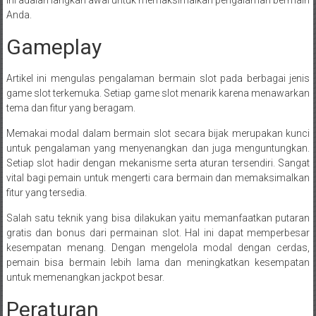
ini adalah langkah awal untuk memaksimalkan pengalaman bermain
Anda.
Gameplay
Artikel ini mengulas pengalaman bermain slot pada berbagai jenis
game slot terkemuka. Setiap game slot menarik karena menawarkan
tema dan fitur yang beragam.
Memakai modal dalam bermain slot secara bijak merupakan kunci
untuk pengalaman yang menyenangkan dan juga menguntungkan.
Setiap slot hadir dengan mekanisme serta aturan tersendiri. Sangat
vital bagi pemain untuk mengerti cara bermain dan memaksimalkan
fitur yang tersedia.
Salah satu teknik yang bisa dilakukan yaitu memanfaatkan putaran
gratis dan bonus dari permainan slot. Hal ini dapat memperbesar
kesempatan menang. Dengan mengelola modal dengan cerdas,
pemain bisa bermain lebih lama dan meningkatkan kesempatan
untuk memenangkan jackpot besar.
Peraturan