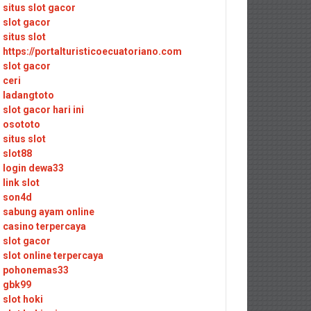
situs slot gacor
slot gacor
situs slot
https://portalturisticoecuatoriano.com
slot gacor
ceri
ladangtoto
slot gacor hari ini
osototo
situs slot
slot88
login dewa33
link slot
son4d
sabung ayam online
casino terpercaya
slot gacor
slot online terpercaya
pohonemas33
gbk99
slot hoki