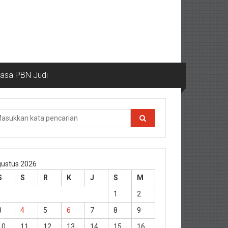
asa PBN Judi
ustus 2026
S
S
R
K
J
S
M
1
2
3
4
5
6
7
8
9
10
11
12
13
14
15
16