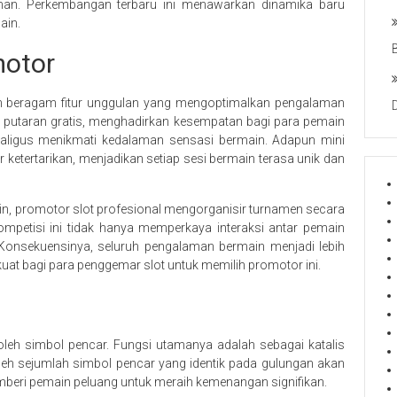
man. Perkembangan terbaru ini menawarkan dinamika baru
ain.
motor
an beragam fitur unggulan yang mengoptimalkan pengalaman
an putaran gratis, menghadirkan kesempatan bagi para pemain
aligus menikmati kedalaman sensasi bermain. Adapun mini
ketertarikan, menjadikan setiap sesi bermain terasa unik dan
n, promotor slot profesional mengorganisir turnamen secara
ompetisi ini tidak hanya memperkaya interaksi antar pemain
. Konsekuensinya, seluruh pengalaman bermain menjadi lebih
at bagi para penggemar slot untuk memilih promotor ini.
oleh simbol pencar. Fungsi utamanya adalah sebagai katalis
eh sejumlah simbol pencar yang identik pada gulungan akan
beri pemain peluang untuk meraih kemenangan signifikan.