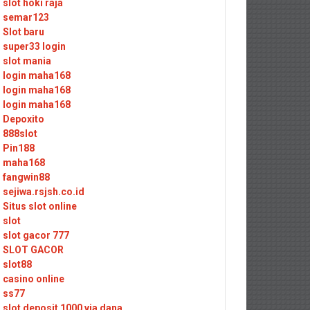
slot hoki raja
semar123
Slot baru
super33 login
slot mania
login maha168
login maha168
login maha168
Depoxito
888slot
Pin188
maha168
fangwin88
sejiwa.rsjsh.co.id
Situs slot online
slot
slot gacor 777
SLOT GACOR
slot88
casino online
ss77
slot deposit 1000 via dana