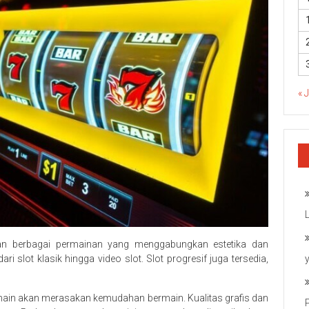
« 
 berbagai permainan yang menggabungkan estetika dan
i slot klasik hingga video slot. Slot progresif juga tersedia,
emain akan merasakan kemudahan bermain. Kualitas grafis dan