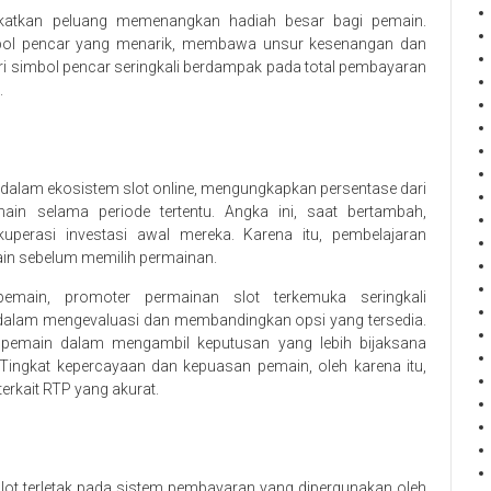
atkan peluang memenangkan hadiah besar bagi pemain.
bol pencar yang menarik, membawa unsur kesenangan dan
i simbol pencar seringkali berdampak pada total pembayaran
.
al dalam ekosistem slot online, mengungkapkan persentase dari
in selama periode tertentu. Angka ini, saat bertambah,
perasi investasi awal mereka. Karena itu, pembelajaran
in sebelum memilih permainan.
ain, promoter permainan slot terkemuka seringkali
am mengevaluasi dan membandingkan opsi yang tersedia.
 pemain dalam mengambil keputusan yang lebih bijaksana
Tingkat kepercayaan dan kepuasan pemain, oleh karena itu,
rkait RTP yang akurat.
lot terletak pada sistem pembayaran yang dipergunakan oleh