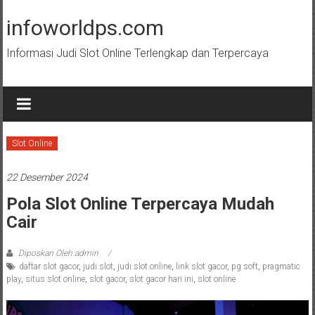
Lompat
ke
infoworldps.com
konten
Informasi Judi Slot Online Terlengkap dan Terpercaya
Slot Online
22 Desember 2024
Pola Slot Online Terpercaya Mudah
Cair
Diposkan Oleh:admin
daftar slot gacor
,
judi slot
,
judi slot online
,
link slot gacor
,
pg soft
,
pragmatic
play
,
situs slot online
,
slot gacor
,
slot gacor hari ini
,
slot online