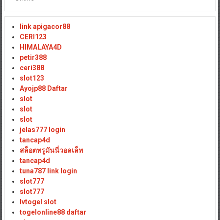
link apigacor88
CERI123
HIMALAYA4D
petir388
ceri388
slot123
Ayojp88 Daftar
slot
slot
slot
jelas777 login
tancap4d
สล็อตทรูมันนี่วอลเล็ท
tancap4d
tuna787 link login
slot777
slot777
lvtogel slot
togelonline88 daftar