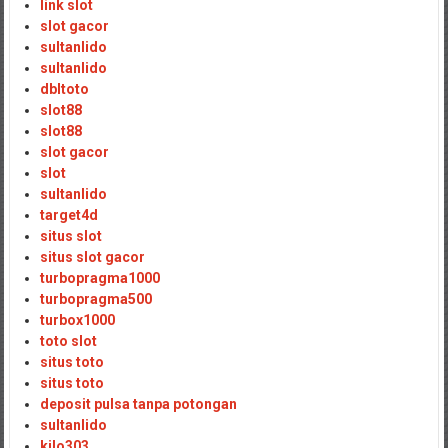
link slot
slot gacor
sultanlido
sultanlido
dbltoto
slot88
slot88
slot gacor
slot
sultanlido
target4d
situs slot
situs slot gacor
turbopragma1000
turbopragma500
turbox1000
toto slot
situs toto
situs toto
deposit pulsa tanpa potongan
sultanlido
kilo303