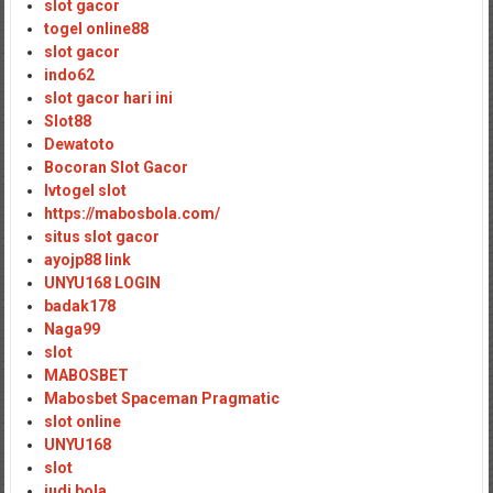
slot gacor
togel online88
slot gacor
indo62
slot gacor hari ini
Slot88
Dewatoto
Bocoran Slot Gacor
lvtogel slot
https://mabosbola.com/
situs slot gacor
ayojp88 link
UNYU168 LOGIN
badak178
Naga99
slot
MABOSBET
Mabosbet Spaceman Pragmatic
slot online
UNYU168
slot
judi bola