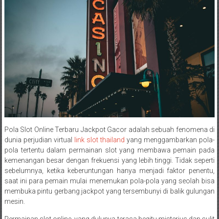
Pola Slot Online Terbaru Jackpot Gacor adalah sebuah fenomena di
dunia perjudian virtual
link slot thailand
yang menggambarkan pola-
pola tertentu dalam permainan slot yang membawa pemain pada
kemenangan besar dengan frekuensi yang lebih tinggi. Tidak seperti
sebelumnya, ketika keberuntungan hanya menjadi faktor penentu,
saat ini para pemain mulai menemukan pola-pola yang seolah bisa
membuka pintu gerbang jackpot yang tersembunyi di balik gulungan
mesin.
Permainan slot online, yang dulunya terasa begitu misterius dan sulit