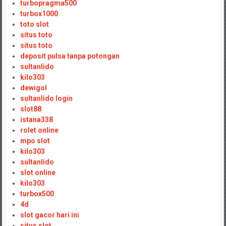
turbopragma500
turbox1000
toto slot
situs toto
situs toto
deposit pulsa tanpa potongan
sultanlido
kilo303
dewigol
sultanlido login
slot88
istana338
rolet online
mpo slot
kilo303
sultanlido
slot online
kilo303
turbox500
4d
slot gacor hari ini
situs slot