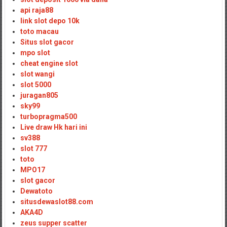
api raja88
link slot depo 10k
toto macau
Situs slot gacor
mpo slot
cheat engine slot
slot wangi
slot 5000
juragan805
sky99
turbopragma500
Live draw Hk hari ini
sv388
slot 777
toto
MPO17
slot gacor
Dewatoto
situsdewaslot88.com
AKA4D
zeus supper scatter