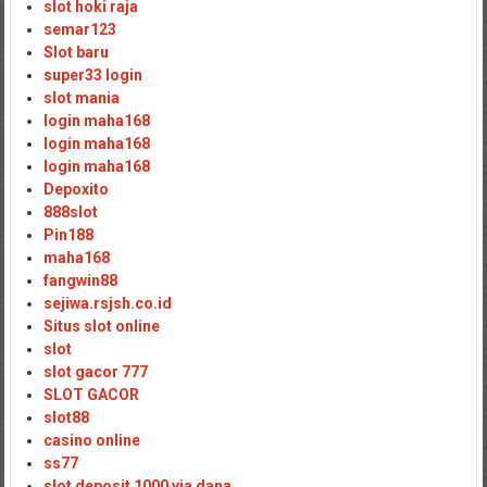
slot hoki raja
semar123
Slot baru
super33 login
slot mania
login maha168
login maha168
login maha168
Depoxito
888slot
Pin188
maha168
fangwin88
sejiwa.rsjsh.co.id
Situs slot online
slot
slot gacor 777
SLOT GACOR
slot88
casino online
ss77
slot deposit 1000 via dana