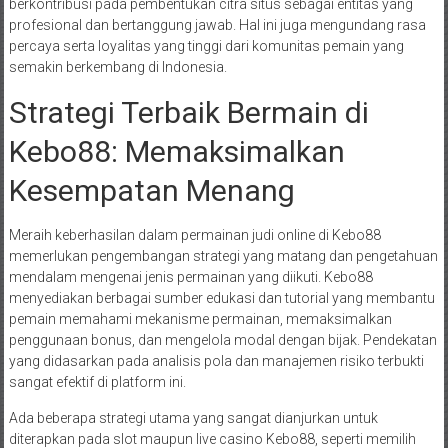
berkontribusi pada pembentukan citra situs sebagai entitas yang
profesional dan bertanggung jawab. Hal ini juga mengundang rasa
percaya serta loyalitas yang tinggi dari komunitas pemain yang
semakin berkembang di Indonesia.
Strategi Terbaik Bermain di
Kebo88: Memaksimalkan
Kesempatan Menang
Meraih keberhasilan dalam permainan judi online di Kebo88
memerlukan pengembangan strategi yang matang dan pengetahuan
mendalam mengenai jenis permainan yang diikuti. Kebo88
menyediakan berbagai sumber edukasi dan tutorial yang membantu
pemain memahami mekanisme permainan, memaksimalkan
penggunaan bonus, dan mengelola modal dengan bijak. Pendekatan
yang didasarkan pada analisis pola dan manajemen risiko terbukti
sangat efektif di platform ini.
Ada beberapa strategi utama yang sangat dianjurkan untuk
diterapkan pada slot maupun live casino Kebo88, seperti memilih