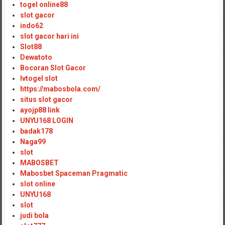
togel online88
slot gacor
indo62
slot gacor hari ini
Slot88
Dewatoto
Bocoran Slot Gacor
lvtogel slot
https://mabosbola.com/
situs slot gacor
ayojp88 link
UNYU168 LOGIN
badak178
Naga99
slot
MABOSBET
Mabosbet Spaceman Pragmatic
slot online
UNYU168
slot
judi bola