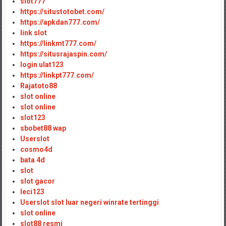
slot777
https://situstotobet.com/
https://apkdan777.com/
link slot
https://linkmt777.com/
https://situsrajaspin.com/
login ulat123
https://linkpt777.com/
Rajatoto88
slot online
slot online
slot123
sbobet88 wap
Userslot
cosmo4d
bata 4d
slot
slot gacor
leci123
Userslot slot luar negeri winrate tertinggi
slot online
slot88 resmi