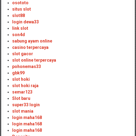
osototo
situs slot
slot88
login dewa33
link slot
son4d
sabung ayam online
casino terpercaya
slot gacor
slot online terpercaya
pohonemas33
gbk99
slot hoki
slot hoki raja
semar123
Slot baru
super33 login
slot mania
login maha168
login maha168
login maha168