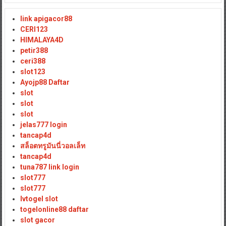
link apigacor88
CERI123
HIMALAYA4D
petir388
ceri388
slot123
Ayojp88 Daftar
slot
slot
slot
jelas777 login
tancap4d
สล็อตทรูมันนี่วอลเล็ท
tancap4d
tuna787 link login
slot777
slot777
lvtogel slot
togelonline88 daftar
slot gacor