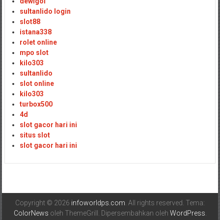
dewigol
sultanlido login
slot88
istana338
rolet online
mpo slot
kilo303
sultanlido
slot online
kilo303
turbox500
4d
slot gacor hari ini
situs slot
slot gacor hari ini
Copyright © 2026
infoworldps.com
. All rights reserved. Tema:
ColorNews
oleh ThemeGrill. Dipersembahkan oleh
WordPress
.