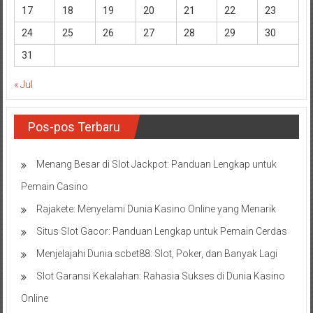
17
18
19
20
21
22
23
24
25
26
27
28
29
30
31
« Jul
Pos-pos Terbaru
Menang Besar di Slot Jackpot: Panduan Lengkap untuk
Pemain Casino
Rajakete: Menyelami Dunia Kasino Online yang Menarik
Situs Slot Gacor: Panduan Lengkap untuk Pemain Cerdas
Menjelajahi Dunia scbet88: Slot, Poker, dan Banyak Lagi
Slot Garansi Kekalahan: Rahasia Sukses di Dunia Kasino
Online