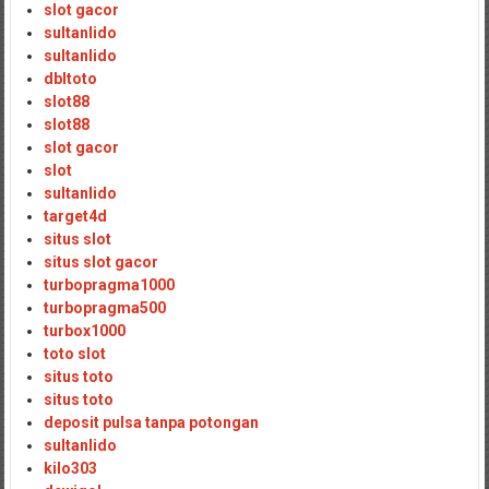
slot gacor
sultanlido
sultanlido
dbltoto
slot88
slot88
slot gacor
slot
sultanlido
target4d
situs slot
situs slot gacor
turbopragma1000
turbopragma500
turbox1000
toto slot
situs toto
situs toto
deposit pulsa tanpa potongan
sultanlido
kilo303