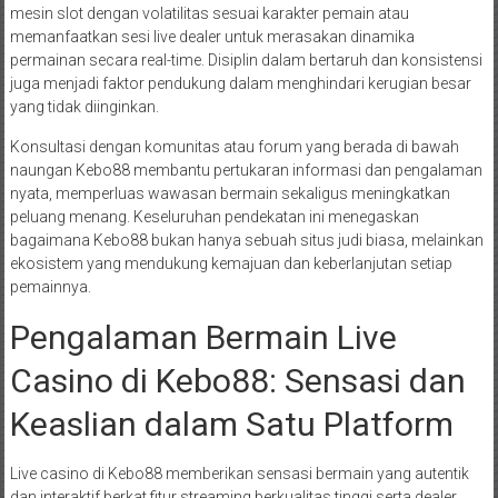
mesin slot dengan volatilitas sesuai karakter pemain atau
memanfaatkan sesi live dealer untuk merasakan dinamika
permainan secara real-time. Disiplin dalam bertaruh dan konsistensi
juga menjadi faktor pendukung dalam menghindari kerugian besar
yang tidak diinginkan.
Konsultasi dengan komunitas atau forum yang berada di bawah
naungan Kebo88 membantu pertukaran informasi dan pengalaman
nyata, memperluas wawasan bermain sekaligus meningkatkan
peluang menang. Keseluruhan pendekatan ini menegaskan
bagaimana Kebo88 bukan hanya sebuah situs judi biasa, melainkan
ekosistem yang mendukung kemajuan dan keberlanjutan setiap
pemainnya.
Pengalaman Bermain Live
Casino di Kebo88: Sensasi dan
Keaslian dalam Satu Platform
Live casino di Kebo88 memberikan sensasi bermain yang autentik
dan interaktif berkat fitur streaming berkualitas tinggi serta dealer