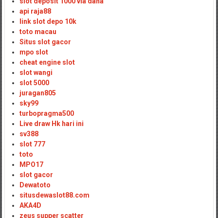
slot deposit 1000 via dana
api raja88
link slot depo 10k
toto macau
Situs slot gacor
mpo slot
cheat engine slot
slot wangi
slot 5000
juragan805
sky99
turbopragma500
Live draw Hk hari ini
sv388
slot 777
toto
MPO17
slot gacor
Dewatoto
situsdewaslot88.com
AKA4D
zeus supper scatter