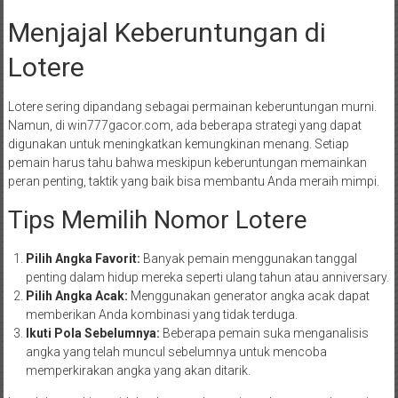
Menjajal Keberuntungan di
Lotere
Lotere sering dipandang sebagai permainan keberuntungan murni.
Namun, di win777gacor.com, ada beberapa strategi yang dapat
digunakan untuk meningkatkan kemungkinan menang. Setiap
pemain harus tahu bahwa meskipun keberuntungan memainkan
peran penting, taktik yang baik bisa membantu Anda meraih mimpi.
Tips Memilih Nomor Lotere
Pilih Angka Favorit:
Banyak pemain menggunakan tanggal
penting dalam hidup mereka seperti ulang tahun atau anniversary.
Pilih Angka Acak:
Menggunakan generator angka acak dapat
memberikan Anda kombinasi yang tidak terduga.
Ikuti Pola Sebelumnya:
Beberapa pemain suka menganalisis
angka yang telah muncul sebelumnya untuk mencoba
memperkirakan angka yang akan ditarik.