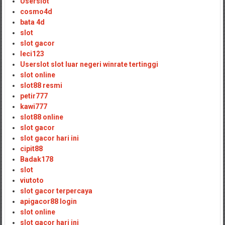
Userslot
cosmo4d
bata 4d
slot
slot gacor
leci123
Userslot slot luar negeri winrate tertinggi
slot online
slot88 resmi
petir777
kawi777
slot88 online
slot gacor
slot gacor hari ini
cipit88
Badak178
slot
viutoto
slot gacor terpercaya
apigacor88 login
slot online
slot gacor hari ini