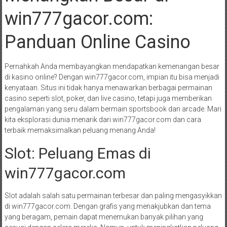
win777gacor.com:
Panduan Online Casino
Pernahkah Anda membayangkan mendapatkan kemenangan besar
di kasino online? Dengan win777gacor.com, impian itu bisa menjadi
kenyataan. Situs ini tidak hanya menawarkan berbagai permainan
casino seperti slot, poker, dan live casino, tetapi juga memberikan
pengalaman yang seru dalam bermain sportsbook dan arcade. Mari
kita eksplorasi dunia menarik dari win777gacor.com dan cara
terbaik memaksimalkan peluang menang Anda!
Slot: Peluang Emas di
win777gacor.com
Slot adalah salah satu permainan terbesar dan paling mengasyikkan
di win777gacor.com. Dengan grafis yang menakjubkan dan tema
yang beragam, pemain dapat menemukan banyak pilihan yang