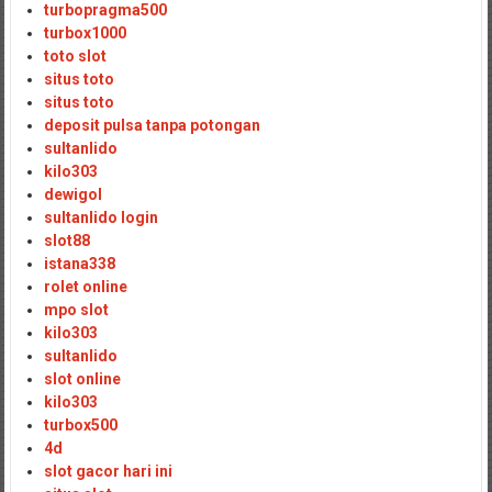
turbopragma500
turbox1000
toto slot
situs toto
situs toto
deposit pulsa tanpa potongan
sultanlido
kilo303
dewigol
sultanlido login
slot88
istana338
rolet online
mpo slot
kilo303
sultanlido
slot online
kilo303
turbox500
4d
slot gacor hari ini