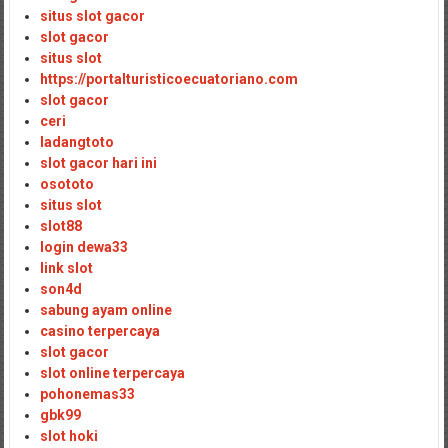
situs slot gacor
slot gacor
situs slot
https://portalturisticoecuatoriano.com
slot gacor
ceri
ladangtoto
slot gacor hari ini
osototo
situs slot
slot88
login dewa33
link slot
son4d
sabung ayam online
casino terpercaya
slot gacor
slot online terpercaya
pohonemas33
gbk99
slot hoki