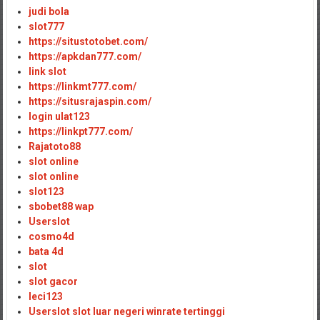
judi bola
slot777
https://situstotobet.com/
https://apkdan777.com/
link slot
https://linkmt777.com/
https://situsrajaspin.com/
login ulat123
https://linkpt777.com/
Rajatoto88
slot online
slot online
slot123
sbobet88 wap
Userslot
cosmo4d
bata 4d
slot
slot gacor
leci123
Userslot slot luar negeri winrate tertinggi