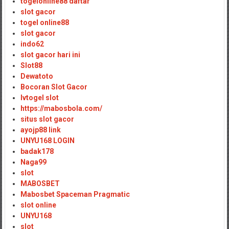
togelonline88 daftar
slot gacor
togel online88
slot gacor
indo62
slot gacor hari ini
Slot88
Dewatoto
Bocoran Slot Gacor
lvtogel slot
https://mabosbola.com/
situs slot gacor
ayojp88 link
UNYU168 LOGIN
badak178
Naga99
slot
MABOSBET
Mabosbet Spaceman Pragmatic
slot online
UNYU168
slot