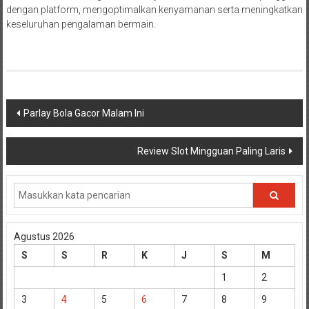
dengan platform, mengoptimalkan kenyamanan serta meningkatkan
keseluruhan pengalaman bermain.
Navigasi
Parlay Bola Gacor Malam Ini
pos
Review Slot Mingguan Paling Laris
Agustus 2026
S
S
R
K
J
S
M
1
2
3
4
5
6
7
8
9