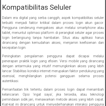
Kompatibilitas Seluler
Dalam era digital yang serba canggih, aspek kompatibilitas seluler
terbukti menjadi faktor kritikal dalam proses login akun gacor.
Pengguna cenderung mengakses akun melalui smartphone atau
tablet, menuntut optimasi platform di perangkat seluler agar proses
login berlangsung tanpa hambatan. Situs atau aplikasi harus
dirancang dengan kemudahan akses, menjamin keefisienan dan
kecepatan login.
Peningkatan pengalaman pengguna dapat dicapai melalui
penerapan praktik login yang efisien. Versi mobile yang dirancang
dengan antarmuka yang intuitif memungkinkan akses yang lebih
lancar. Stabilitas koneksi internet merupakan faktor pendukung yang
esensial, menghilangkan potensi gangguan selama proses
autentikasi.
Pemanfaatan trik tertentu dalam proses login dapat menambah
kelancaran. Opsi ‘ingat saya’, jika tersedia, atau teknologi
pemindaian sidik jari, menawarkan metode akses yang lebih cepat.
Kiat-kiat ini dirancang untuk menyederhanakan interaksi pengguna