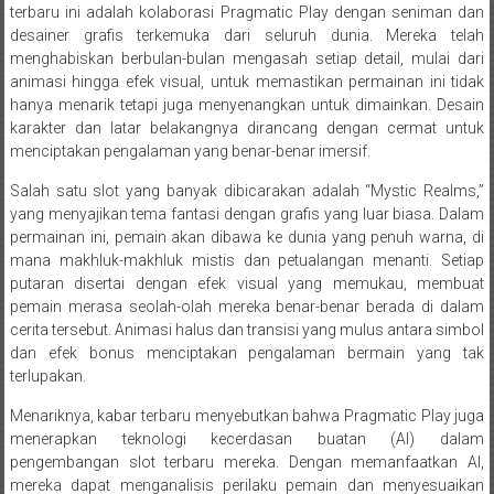
terbaru ini adalah kolaborasi Pragmatic Play dengan seniman dan
desainer grafis terkemuka dari seluruh dunia. Mereka telah
menghabiskan berbulan-bulan mengasah setiap detail, mulai dari
animasi hingga efek visual, untuk memastikan permainan ini tidak
hanya menarik tetapi juga menyenangkan untuk dimainkan. Desain
karakter dan latar belakangnya dirancang dengan cermat untuk
menciptakan pengalaman yang benar-benar imersif.
Salah satu slot yang banyak dibicarakan adalah “Mystic Realms,”
yang menyajikan tema fantasi dengan grafis yang luar biasa. Dalam
permainan ini, pemain akan dibawa ke dunia yang penuh warna, di
mana makhluk-makhluk mistis dan petualangan menanti. Setiap
putaran disertai dengan efek visual yang memukau, membuat
pemain merasa seolah-olah mereka benar-benar berada di dalam
cerita tersebut. Animasi halus dan transisi yang mulus antara simbol
dan efek bonus menciptakan pengalaman bermain yang tak
terlupakan.
Menariknya, kabar terbaru menyebutkan bahwa Pragmatic Play juga
menerapkan teknologi kecerdasan buatan (AI) dalam
pengembangan slot terbaru mereka. Dengan memanfaatkan AI,
mereka dapat menganalisis perilaku pemain dan menyesuaikan