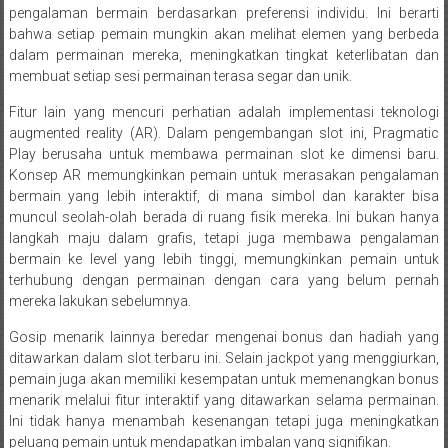
pengalaman bermain berdasarkan preferensi individu. Ini berarti
bahwa setiap pemain mungkin akan melihat elemen yang berbeda
dalam permainan mereka, meningkatkan tingkat keterlibatan dan
membuat setiap sesi permainan terasa segar dan unik.
Fitur lain yang mencuri perhatian adalah implementasi teknologi
augmented reality (AR). Dalam pengembangan slot ini, Pragmatic
Play berusaha untuk membawa permainan slot ke dimensi baru.
Konsep AR memungkinkan pemain untuk merasakan pengalaman
bermain yang lebih interaktif, di mana simbol dan karakter bisa
muncul seolah-olah berada di ruang fisik mereka. Ini bukan hanya
langkah maju dalam grafis, tetapi juga membawa pengalaman
bermain ke level yang lebih tinggi, memungkinkan pemain untuk
terhubung dengan permainan dengan cara yang belum pernah
mereka lakukan sebelumnya.
Gosip menarik lainnya beredar mengenai bonus dan hadiah yang
ditawarkan dalam slot terbaru ini. Selain jackpot yang menggiurkan,
pemain juga akan memiliki kesempatan untuk memenangkan bonus
menarik melalui fitur interaktif yang ditawarkan selama permainan.
Ini tidak hanya menambah kesenangan tetapi juga meningkatkan
peluang pemain untuk mendapatkan imbalan yang signifikan.