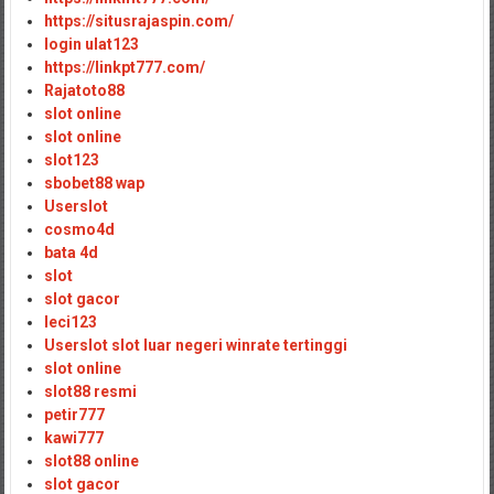
https://situsrajaspin.com/
login ulat123
https://linkpt777.com/
Rajatoto88
slot online
slot online
slot123
sbobet88 wap
Userslot
cosmo4d
bata 4d
slot
slot gacor
leci123
Userslot slot luar negeri winrate tertinggi
slot online
slot88 resmi
petir777
kawi777
slot88 online
slot gacor