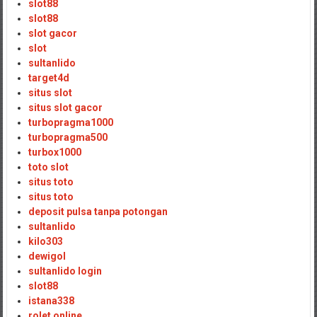
slot88
slot88
slot gacor
slot
sultanlido
target4d
situs slot
situs slot gacor
turbopragma1000
turbopragma500
turbox1000
toto slot
situs toto
situs toto
deposit pulsa tanpa potongan
sultanlido
kilo303
dewigol
sultanlido login
slot88
istana338
rolet online