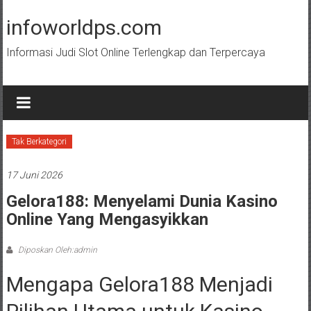
Lompat
ke
infoworldps.com
konten
Informasi Judi Slot Online Terlengkap dan Terpercaya
Tak Berkategori
17 Juni 2026
Gelora188: Menyelami Dunia Kasino
Online Yang Mengasyikkan
Diposkan Oleh:admin
Mengapa Gelora188 Menjadi