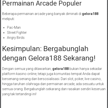
Permainan Arcade Populer
Beberapa permainan arcade yang banyak diminati di
gelora188
meliputi:
Pac-Man
Street Fighter
Angry Birds
Kesimpulan: Bergabunglah
dengan Gelora188 Sekarang!
Dengan semua yang ditawarkan,
gelora188
bukan hanya sekadar
platform kasino online, tetapi juga komunitas tempat Anda dapat
bersenang-senang dan bersosialisasi. Dari slot, poker, live casino,
hingga taruhan olahraga dan permainan arcade, ada sesuatu untuk
semua orang. Bergabunglah sekarang dan rasakan sendiri keseruan
yang tak tertandingi ini!