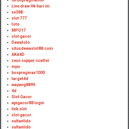
turbopragma500
Live draw Hk hari ini
sv388
slot 777
toto
MPO17
slot gacor
Dewatoto
situsdewaslot88.com
AKA4D
zeus supper scatter
mpo
bospragmax1000
target4d
wayang8899
4d
Slot Gacor
apigacor88 login
link slot
slot gacor
sultanlido
sultanlido