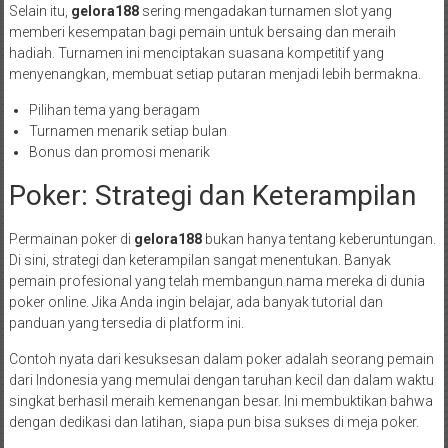
Selain itu,
gelora188
sering mengadakan turnamen slot yang
memberi kesempatan bagi pemain untuk bersaing dan meraih
hadiah. Turnamen ini menciptakan suasana kompetitif yang
menyenangkan, membuat setiap putaran menjadi lebih bermakna.
Pilihan tema yang beragam
Turnamen menarik setiap bulan
Bonus dan promosi menarik
Poker: Strategi dan Keterampilan
Permainan poker di
gelora188
bukan hanya tentang keberuntungan.
Di sini, strategi dan keterampilan sangat menentukan. Banyak
pemain profesional yang telah membangun nama mereka di dunia
poker online. Jika Anda ingin belajar, ada banyak tutorial dan
panduan yang tersedia di platform ini.
Contoh nyata dari kesuksesan dalam poker adalah seorang pemain
dari Indonesia yang memulai dengan taruhan kecil dan dalam waktu
singkat berhasil meraih kemenangan besar. Ini membuktikan bahwa
dengan dedikasi dan latihan, siapa pun bisa sukses di meja poker.