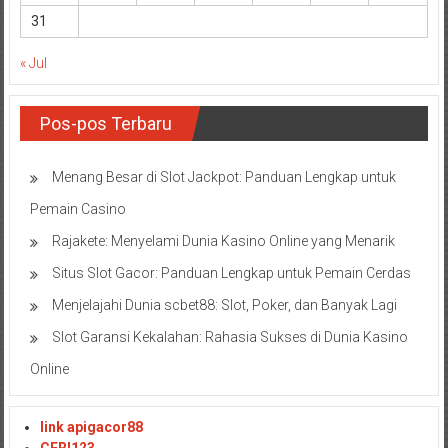
31
« Jul
Pos-pos Terbaru
Menang Besar di Slot Jackpot: Panduan Lengkap untuk
Pemain Casino
Rajakete: Menyelami Dunia Kasino Online yang Menarik
Situs Slot Gacor: Panduan Lengkap untuk Pemain Cerdas
Menjelajahi Dunia scbet88: Slot, Poker, dan Banyak Lagi
Slot Garansi Kekalahan: Rahasia Sukses di Dunia Kasino
Online
link apigacor88