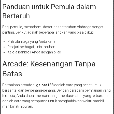
Panduan untuk Pemula dalam
Bertaruh
Bagi pemula, memahami dasar-dasar taruhan olahraga sangat
penting. Berikut adalah beberapa langkah yang bisa diikuti:
Pilih olahraga yang Anda kenal
Pelajari berbagai jenis taruhan
Kelola bankroll Anda dengan bijak
Arcade: Kesenangan Tanpa
Batas
Permainan arcade di
gelora188
adalah cara yang hebat untuk
bersantai dan bersenang-senang. Dengan beragam permainan yang
tersedia, Anda dapat memainkan game klasik atau yang terbaru. Ini
adalah cara yang sempurna untuk menghabiskan waktu sambil
menikmati hiburan.