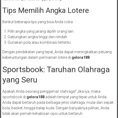
Tips Memilih Angka Lotere
Berikut beberapa tips yang bisa Anda coba:
Pilih angka yang jarang dipilih orang lain
Gabungkan angka tinggi dan rendah
Gunakan pola atau kombinasi tertentu
Dengan pendekatan yang tepat, Anda dapat meningkatkan peluang
keberuntungan dalam permainan lotere di
gelora188
.
Sportsbook: Taruhan Olahraga
yang Seru
Apakah Anda seorang penggemar olahraga? Jika iya, maka
sportsbook di
gelora188
adalah tempat yang tepat untuk Anda.
Anda dapat bertaruh pada berbagai jenis olahraga, mulai dari sepak
bola, basket, hingga balap kuda. Dengan banyaknya pilihan, Anda
tidak akan pernah kehabisan opsi untuk bertaruh.