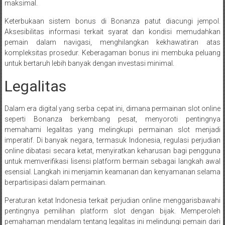
maksimal.
Keterbukaan sistem bonus di Bonanza patut diacungi jempol.
Aksesibilitas informasi terkait syarat dan kondisi memudahkan
pemain dalam navigasi, menghilangkan kekhawatiran atas
kompleksitas prosedur. Keberagaman bonus ini membuka peluang
untuk bertaruh lebih banyak dengan investasi minimal.
Legalitas
Dalam era digital yang serba cepat ini, dimana permainan slot online
seperti Bonanza berkembang pesat, menyoroti pentingnya
memahami legalitas yang melingkupi permainan slot menjadi
imperatif. Di banyak negara, termasuk Indonesia, regulasi perjudian
online dibatasi secara ketat, menyiratkan keharusan bagi pengguna
untuk memverifikasi lisensi platform bermain sebagai langkah awal
esensial. Langkah ini menjamin keamanan dan kenyamanan selama
berpartisipasi dalam permainan.
Peraturan ketat Indonesia terkait perjudian online menggarisbawahi
pentingnya pemilihan platform slot dengan bijak. Memperoleh
pemahaman mendalam tentang legalitas ini melindungi pemain dari