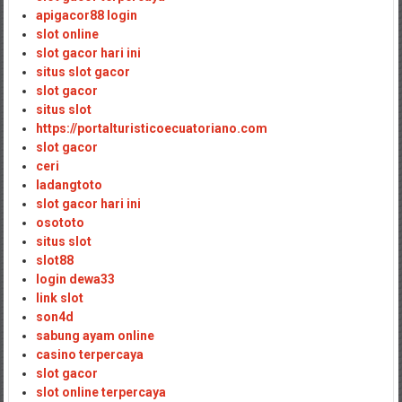
apigacor88 login
slot online
slot gacor hari ini
situs slot gacor
slot gacor
situs slot
https://portalturisticoecuatoriano.com
slot gacor
ceri
ladangtoto
slot gacor hari ini
osototo
situs slot
slot88
login dewa33
link slot
son4d
sabung ayam online
casino terpercaya
slot gacor
slot online terpercaya