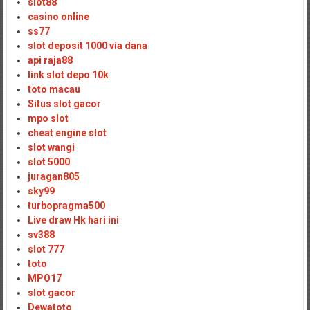
slot88
casino online
ss77
slot deposit 1000 via dana
api raja88
link slot depo 10k
toto macau
Situs slot gacor
mpo slot
cheat engine slot
slot wangi
slot 5000
juragan805
sky99
turbopragma500
Live draw Hk hari ini
sv388
slot 777
toto
MPO17
slot gacor
Dewatoto