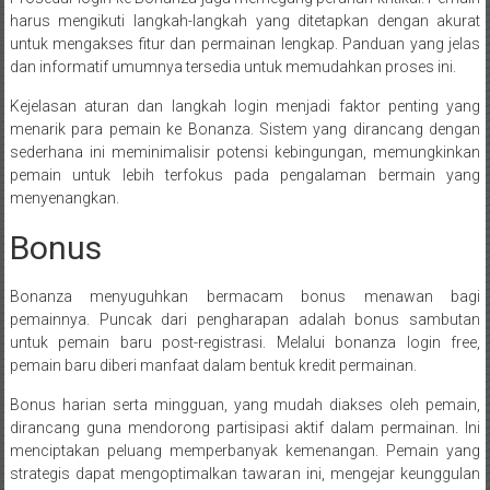
harus mengikuti langkah-langkah yang ditetapkan dengan akurat
untuk mengakses fitur dan permainan lengkap. Panduan yang jelas
dan informatif umumnya tersedia untuk memudahkan proses ini.
Kejelasan aturan dan langkah login menjadi faktor penting yang
menarik para pemain ke Bonanza. Sistem yang dirancang dengan
sederhana ini meminimalisir potensi kebingungan, memungkinkan
pemain untuk lebih terfokus pada pengalaman bermain yang
menyenangkan.
Bonus
Bonanza menyuguhkan bermacam bonus menawan bagi
pemainnya. Puncak dari pengharapan adalah bonus sambutan
untuk pemain baru post-registrasi. Melalui bonanza login free,
pemain baru diberi manfaat dalam bentuk kredit permainan.
Bonus harian serta mingguan, yang mudah diakses oleh pemain,
dirancang guna mendorong partisipasi aktif dalam permainan. Ini
menciptakan peluang memperbanyak kemenangan. Pemain yang
strategis dapat mengoptimalkan tawaran ini, mengejar keunggulan