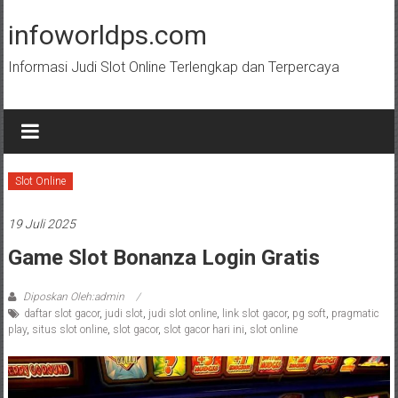
Lompat
ke
infoworldps.com
konten
Informasi Judi Slot Online Terlengkap dan Terpercaya
Slot Online
19 Juli 2025
Game Slot Bonanza Login Gratis
Diposkan Oleh:admin
daftar slot gacor
,
judi slot
,
judi slot online
,
link slot gacor
,
pg soft
,
pragmatic
play
,
situs slot online
,
slot gacor
,
slot gacor hari ini
,
slot online