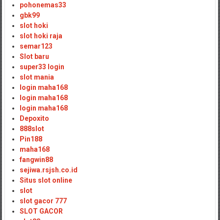
pohonemas33
gbk99
slot hoki
slot hoki raja
semar123
Slot baru
super33 login
slot mania
login maha168
login maha168
login maha168
Depoxito
888slot
Pin188
maha168
fangwin88
sejiwa.rsjsh.co.id
Situs slot online
slot
slot gacor 777
SLOT GACOR