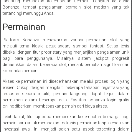
langsung merasakan kegembiraan bermain. Langkah ke dunia
Bonanza, tempat pengalaman bermain slot modern yang tak
tertandingi menunggu Anda.
Permainan
Platform Bonanza menawarkan variasi permainan slot yang
meliputi tema klasik, petualangan, sampai fantasi. Setiap jenis
dibekali dengan fitur proprietary yang menjanjikan pengalaman unik
bagi para penggunanya. Misalnya, sistem jackpot progresif
dimasukkan dalam beberapa slot, menarik perhatian signifikan dari
komunitas pemain.
Akses ke permainan ini disederhanakan melalui proses login yang
efisien. Cukup dengan mengikuti beberapa tahapan registrasi yang
tersusun secara intuitif, pemain langsung dapat terjun dalam
permainan dalam beberapa detik. Fasilitas bonanza login gratis
online diberikan, membebaskan pemain dari biaya akses.
Lebih lanjut, fitur uji coba memberikan kesempatan berharga bagi
pemain baru untuk merasakan mekanis permainan tanpa keharusan
investasi awal. Ini menjadi salah satu aspek terpenting dalam