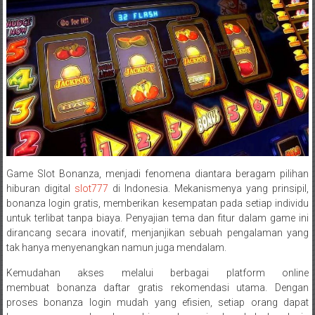
Game Slot Bonanza, menjadi fenomena diantara beragam pilihan
hiburan digital
slot777
di Indonesia. Mekanismenya yang prinsipil,
bonanza login gratis, memberikan kesempatan pada setiap individu
untuk terlibat tanpa biaya. Penyajian tema dan fitur dalam game ini
dirancang secara inovatif, menjanjikan sebuah pengalaman yang
tak hanya menyenangkan namun juga mendalam.
Kemudahan akses melalui berbagai platform online
membuat bonanza daftar gratis rekomendasi utama. Dengan
proses bonanza login mudah yang efisien, setiap orang dapat