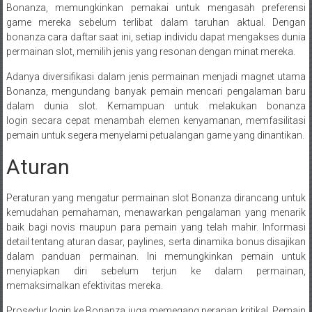
Bonanza, memungkinkan pemakai untuk mengasah preferensi
game mereka sebelum terlibat dalam taruhan aktual. Dengan
bonanza cara daftar saat ini, setiap individu dapat mengakses dunia
permainan slot, memilih jenis yang resonan dengan minat mereka.
Adanya diversifikasi dalam jenis permainan menjadi magnet utama
Bonanza, mengundang banyak pemain mencari pengalaman baru
dalam dunia slot. Kemampuan untuk melakukan bonanza
login secara cepat menambah elemen kenyamanan, memfasilitasi
pemain untuk segera menyelami petualangan game yang dinantikan.
Aturan
Peraturan yang mengatur permainan slot Bonanza dirancang untuk
kemudahan pemahaman, menawarkan pengalaman yang menarik
baik bagi novis maupun para pemain yang telah mahir. Informasi
detail tentang aturan dasar, paylines, serta dinamika bonus disajikan
dalam panduan permainan. Ini memungkinkan pemain untuk
menyiapkan diri sebelum terjun ke dalam permainan,
memaksimalkan efektivitas mereka.
Prosedur login ke Bonanza juga memegang peranan kritikal. Pemain