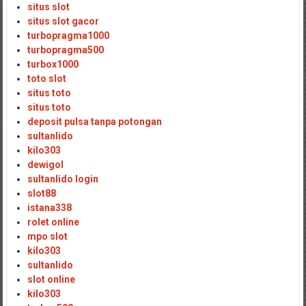
situs slot
situs slot gacor
turbopragma1000
turbopragma500
turbox1000
toto slot
situs toto
situs toto
deposit pulsa tanpa potongan
sultanlido
kilo303
dewigol
sultanlido login
slot88
istana338
rolet online
mpo slot
kilo303
sultanlido
slot online
kilo303