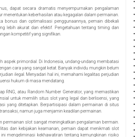
 bonus, dapat secara dramatis menyempurnakan pengalaman
ukur menentukan keberhasilan atau kegagalan dalam permainan.
 bonus dan optimalisasi penggunaannya, pemain dibekali
 lebih akurat dan efektif. Pengetahuan tentang timing dan
gan kompetitif yang signifikan.
kah aspek primordial. Di Indonesia, undang-undang membatasi
 dengan cara yang sangat ketat. Banyak individu mungkin belum
judian ilegal. Menyadari hal ini, memahami legalitas perjudian
ekuensi hukum di masa mendatang.
rhadap RNG, atau Random Number Generator, yang memastikan
sial untuk memilih situs slot yang legal dan berlisensi, yang
asi yang ditetapkan. Berpartisipasi dalam permainan di situs
 transaksi, namun juga menjamin keadilan permainan.
dalam permainan slot sangat meningkatkan pengalaman bermain.
tas dan kebijakan keamanan, pemain dapat menikmati slot
 ini mengeliminasi kekhawatiran tentang kemungkinan risiko