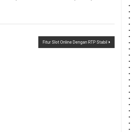
Fitur Slot Online Dengan RTP Stabil