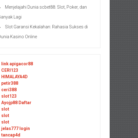
Menjelajahi Dunia scbet88: Slot, Poker, dan
Banyak Lagi
Slot Garansi Kekalahan: Rahasia Sukses di
Dunia Kasino Online
link apigacor88
CERI123
HIMALAYA4D
petir388
ceri388
slot123
Ayojp88 Daftar
slot
slot
slot
jelas777 login
tancap4d