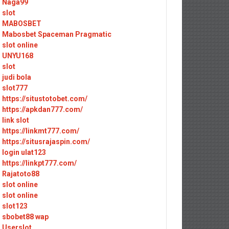
Naga99
slot
MABOSBET
Mabosbet Spaceman Pragmatic
slot online
UNYU168
slot
judi bola
slot777
https://situstotobet.com/
https://apkdan777.com/
link slot
https://linkmt777.com/
https://situsrajaspin.com/
login ulat123
https://linkpt777.com/
Rajatoto88
slot online
slot online
slot123
sbobet88 wap
Userslot