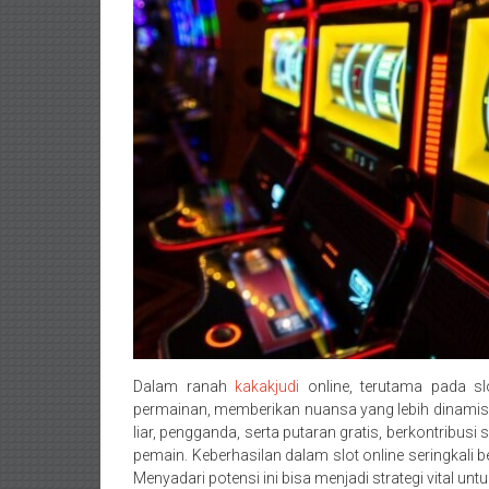
Dalam ranah
kakakjudi
online, terutama pada slo
permainan, memberikan nuansa yang lebih dinamis
liar, pengganda, serta putaran gratis, berkontribu
pemain. Keberhasilan dalam slot online seringkali 
Menyadari potensi ini bisa menjadi strategi vital unt