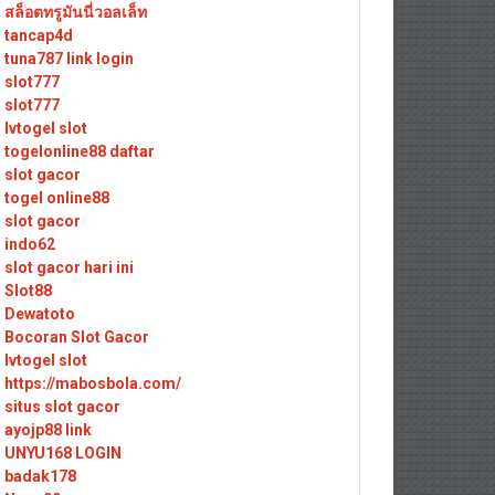
สล็อตทรูมันนี่วอลเล็ท
tancap4d
tuna787 link login
slot777
slot777
lvtogel slot
togelonline88 daftar
slot gacor
togel online88
slot gacor
indo62
slot gacor hari ini
Slot88
Dewatoto
Bocoran Slot Gacor
lvtogel slot
https://mabosbola.com/
situs slot gacor
ayojp88 link
UNYU168 LOGIN
badak178