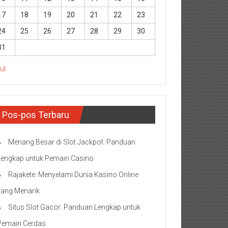
17
18
19
20
21
22
23
24
25
26
27
28
29
30
31
Jul
Pos-pos Terbaru
Menang Besar di Slot Jackpot: Panduan
Lengkap untuk Pemain Casino
Rajakete: Menyelami Dunia Kasino Online
yang Menarik
Situs Slot Gacor: Panduan Lengkap untuk
Pemain Cerdas