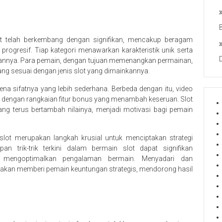
slot telah berkembang dengan signifikan, mencakup beragam
ot progresif. Tiap kategori menawarkan karakteristik unik serta
annya. Para pemain, dengan tujuan memenangkan permainan,
ng sesuai dengan jenis slot yang dimainkannya.
ena sifatnya yang lebih sederhana. Berbeda dengan itu, video
pi dengan rangkaian fitur bonus yang menambah keseruan. Slot
yang terus bertambah nilainya, menjadi motivasi bagi pemain
 slot merupakan langkah krusial untuk menciptakan strategi
 trik-trik terkini dalam bermain slot dapat signifikan
s mengoptimalkan pengalaman bermain. Menyadari dan
t akan memberi pemain keuntungan strategis, mendorong hasil