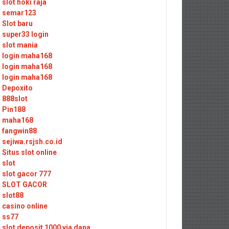
slot hoki raja
semar123
Slot baru
super33 login
slot mania
login maha168
login maha168
login maha168
Depoxito
888slot
Pin188
maha168
fangwin88
sejiwa.rsjsh.co.id
Situs slot online
slot
slot gacor 777
SLOT GACOR
slot88
casino online
ss77
slot deposit 1000 via dana