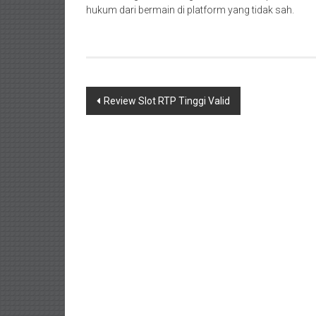
hukum dari bermain di platform yang tidak sah.
Navigasi
Review Slot RTP Tinggi Valid
pos