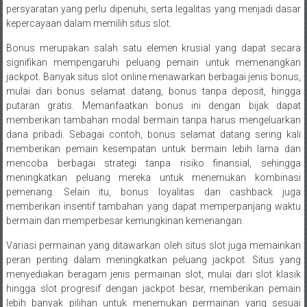
persyaratan yang perlu dipenuhi, serta legalitas yang menjadi dasar
kepercayaan dalam memilih situs slot.
Bonus merupakan salah satu elemen krusial yang dapat secara
signifikan mempengaruhi peluang pemain untuk memenangkan
jackpot. Banyak situs slot online menawarkan berbagai jenis bonus,
mulai dari bonus selamat datang, bonus tanpa deposit, hingga
putaran gratis. Memanfaatkan bonus ini dengan bijak dapat
memberikan tambahan modal bermain tanpa harus mengeluarkan
dana pribadi. Sebagai contoh, bonus selamat datang sering kali
memberikan pemain kesempatan untuk bermain lebih lama dan
mencoba berbagai strategi tanpa risiko finansial, sehingga
meningkatkan peluang mereka untuk menemukan kombinasi
pemenang. Selain itu, bonus loyalitas dan cashback juga
memberikan insentif tambahan yang dapat memperpanjang waktu
bermain dan memperbesar kemungkinan kemenangan.
Variasi permainan yang ditawarkan oleh situs slot juga memainkan
peran penting dalam meningkatkan peluang jackpot. Situs yang
menyediakan beragam jenis permainan slot, mulai dari slot klasik
hingga slot progresif dengan jackpot besar, memberikan pemain
lebih banyak pilihan untuk menemukan permainan yang sesuai