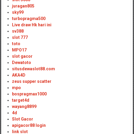
juragan805
sky99
turbopragma500
Live draw Hk hari ini
sv388
slot 777
toto
MPO17
slot gacor
Dewatoto
situsdewaslot88.com
AKA4D
zeus supper scatter
mpo
bospragmax1000
target4d
wayang8899
4d
Slot Gacor
apigacor88 login
link slot