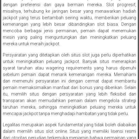
dengan preferensi dan gaya bermain mereka. Slot progresif,
misalnya, terhubung ke jaringan besar yang menawarkan hadiah
jackpot yang terus bertambah seiring waktu, memberikan peluang
kemenangan yang lebih besar dibandingkan slot biasa. Dengan
mencoba berbagai jenis permainan, pemain dapat menemukan
mesin yang paling menguntungkan dan meningkatkan peluang
mereka untuk meraih jackpot.
Persyaratan yang ditetapkan oleh situs slot juga perlu diperhatikan
untuk meningkatkan peluang jackpot. Banyak situs menerapkan
syarat taruhan atau wagering requirements yang harus dipenuhi
sebelum pemain dapat menarik kemenangan mereka. Memahami
dan memenuhi persyaratan ini dengan cermat dapat membantu
pemain memaksimalkan manfaat dari bonus yang diberikan. Selain
itu, memilih situs dengan persyaratan yang lebih fleksibel dan
transparan akan memudahkan pemain dalam mengelola strategi
taruhan mereka, sehingga meningkatkan peluang mereka untuk
mencapai jackpot tanpa menghadapi hambatan yang tidak perlu.
Legalitas merupakan aspek fundamental yang tidak boleh diabaikan
dalam memilih situs slot online. Situs yang memiliki lisensi resmi
dari otoritas perjudian terkemuka menjamin bahwa permainan yang