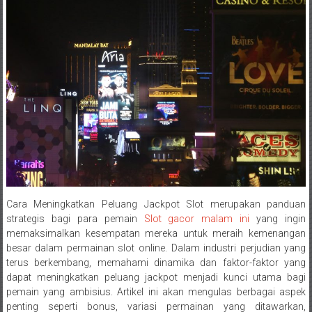
Cara Meningkatkan Peluang Jackpot Slot merupakan panduan
strategis bagi para pemain
Slot gacor malam ini
yang ingin
memaksimalkan kesempatan mereka untuk meraih kemenangan
besar dalam permainan slot online. Dalam industri perjudian yang
terus berkembang, memahami dinamika dan faktor-faktor yang
dapat meningkatkan peluang jackpot menjadi kunci utama bagi
pemain yang ambisius. Artikel ini akan mengulas berbagai aspek
penting seperti bonus, variasi permainan yang ditawarkan,