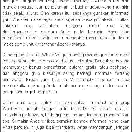
dibagikan di grup WhatsApp dapat dipercaya. Beberapa bocoran
mungkin berasal dari pengalaman pribadi anggota yang mungkin
tidak selalu akurat. Oleh karena itu, sebaiknya gunakan informasi
yang Anda terima sebagai referensi, bukan sebagai patokan mutlak.
Lakukan riset tambahan mengenai mesin slot yang
direkomendasikan sebelum Anda mulai bermain. Anda bisa
memeriksa ulasan online atau mencoba mesin tersebut dalam
mode demo untuk memahami cara kerjanya.
Di samping itu, grup WhatsApp juga sering membagikan informasi
tentang bonus dan promosi dari situs judi online. Banyak situs yang
menawarkan bonus pendaftaran, putaran gratis, atau cashback,
dan anggota grup biasanya saling berbagi informasi tentang
penawaran terbaik yang tersedia. Memanfaatkan bonus ini bisa
meningkatkan peluang Anda untuk menang, sehingga informasi ini
sangat berharga bagi pemain.
Salah satu cara untuk memaksimalkan manfaat dari grup
WhatsApp adalah dengan aktif berpartisipasi dalam diskusi.
Tanyakan pertanyaan, berbagi pengalaman, dan saling memberikan
tips. Semakin Anda terlibat, semakin banyak informasi yang akan
Anda peroleh. Ini juga bisa membantu Anda membangun jaringan