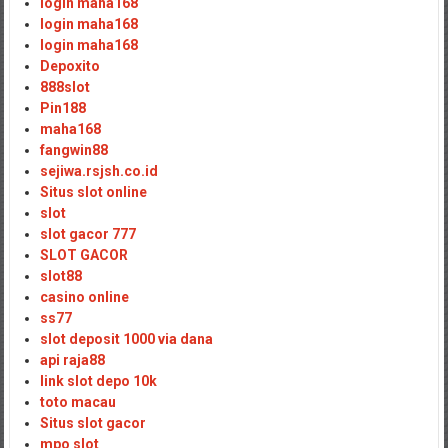
login maha168
login maha168
login maha168
Depoxito
888slot
Pin188
maha168
fangwin88
sejiwa.rsjsh.co.id
Situs slot online
slot
slot gacor 777
SLOT GACOR
slot88
casino online
ss77
slot deposit 1000 via dana
api raja88
link slot depo 10k
toto macau
Situs slot gacor
mpo slot