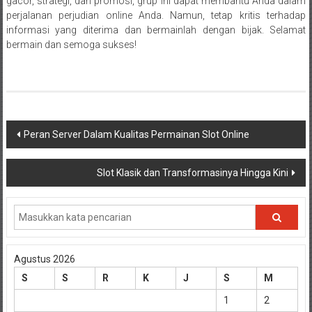
gacor, strategi, dan promosi, grup ini dapat membantu Anda dalam
perjalanan perjudian online Anda. Namun, tetap kritis terhadap
informasi yang diterima dan bermainlah dengan bijak. Selamat
bermain dan semoga sukses!
Navigasi
Peran Server Dalam Kualitas Permainan Slot Online
pos
Slot Klasik dan Transformasinya Hingga Kini
Agustus 2026
S
S
R
K
J
S
M
1
2