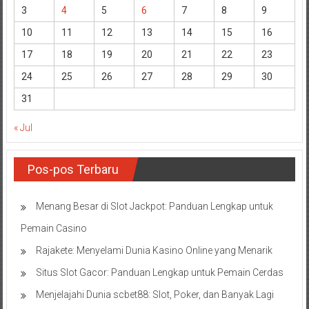
3
4
5
6
7
8
9
10
11
12
13
14
15
16
17
18
19
20
21
22
23
24
25
26
27
28
29
30
31
« Jul
Pos-pos Terbaru
Menang Besar di Slot Jackpot: Panduan Lengkap untuk
Pemain Casino
Rajakete: Menyelami Dunia Kasino Online yang Menarik
Situs Slot Gacor: Panduan Lengkap untuk Pemain Cerdas
Menjelajahi Dunia scbet88: Slot, Poker, dan Banyak Lagi