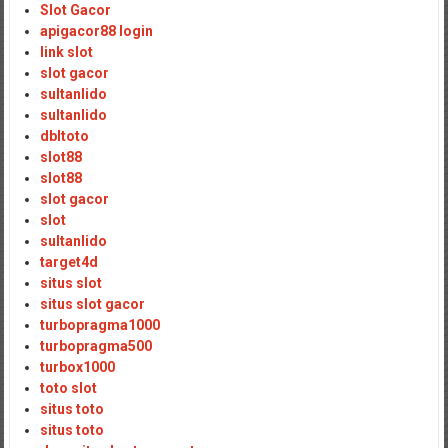
Slot Gacor
apigacor88 login
link slot
slot gacor
sultanlido
sultanlido
dbltoto
slot88
slot88
slot gacor
slot
sultanlido
target4d
situs slot
situs slot gacor
turbopragma1000
turbopragma500
turbox1000
toto slot
situs toto
situs toto