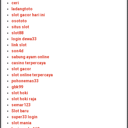
ceri
ladangtoto
slot gacor hari ini
osototo
situs slot
slot88
login dewa33
link slot
son4d
sabung ayam online
casino terpercaya
slot gacor
slot online terpercaya
pohonemas33
gbk99
slot hoki
slot hoki raja
semar123
Slot baru
super33 login
slot mania