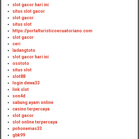
slot gacor hari ini
situs slot gacor
slot gacor
situs slot
https://portalturisticoecuatoriano.com
slot gacor
ceri
ladangtoto
slot gacor hari ini
osototo
situs slot
slot88
login dewa33
link slot
son4d
sabung ayam online
casino terpercaya
slot gacor
slot online terpercaya
pohonemas33
gbk99