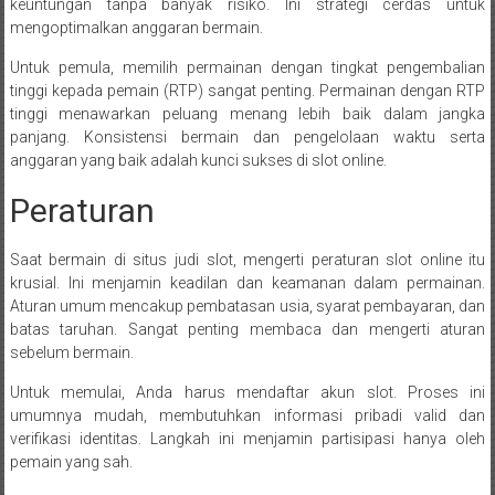
keuntungan tanpa banyak risiko. Ini strategi cerdas untuk
mengoptimalkan anggaran bermain.
Untuk pemula, memilih permainan dengan tingkat pengembalian
tinggi kepada pemain (RTP) sangat penting. Permainan dengan RTP
tinggi menawarkan peluang menang lebih baik dalam jangka
panjang. Konsistensi bermain dan pengelolaan waktu serta
anggaran yang baik adalah kunci sukses di slot online.
Peraturan
Saat bermain di situs judi slot, mengerti peraturan slot online itu
krusial. Ini menjamin keadilan dan keamanan dalam permainan.
Aturan umum mencakup pembatasan usia, syarat pembayaran, dan
batas taruhan. Sangat penting membaca dan mengerti aturan
sebelum bermain.
Untuk memulai, Anda harus mendaftar akun slot. Proses ini
umumnya mudah, membutuhkan informasi pribadi valid dan
verifikasi identitas. Langkah ini menjamin partisipasi hanya oleh
pemain yang sah.