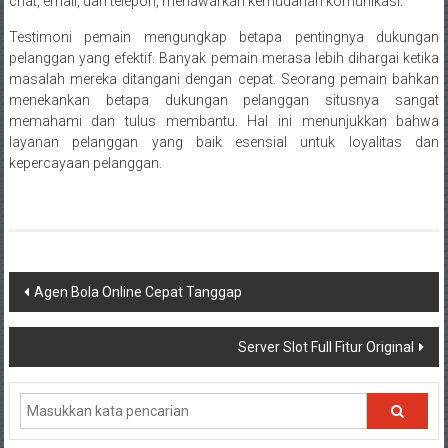
chat, email, dan telepon, menawarkan kemudahan komunikasi.
Testimoni pemain mengungkap betapa pentingnya dukungan
pelanggan yang efektif. Banyak pemain merasa lebih dihargai ketika
masalah mereka ditangani dengan cepat. Seorang pemain bahkan
menekankan betapa dukungan pelanggan situsnya sangat
memahami dan tulus membantu. Hal ini menunjukkan bahwa
layanan pelanggan yang baik esensial untuk loyalitas dan
kepercayaan pelanggan.
Navigasi
Agen Bola Online Cepat Tanggap
pos
Server Slot Full Fitur Original