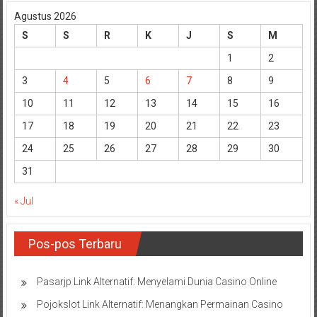
Agustus 2026
S
S
R
K
J
S
M
1
2
3
4
5
6
7
8
9
10
11
12
13
14
15
16
17
18
19
20
21
22
23
24
25
26
27
28
29
30
31
« Jul
Pos-pos Terbaru
Pasarjp Link Alternatif: Menyelami Dunia Casino Online
Pojokslot Link Alternatif: Menangkan Permainan Casino