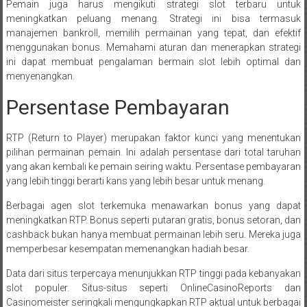
Pemain juga harus mengikuti strategi slot terbaru untuk
meningkatkan peluang menang. Strategi ini bisa termasuk
manajemen bankroll, memilih permainan yang tepat, dan efektif
menggunakan bonus. Memahami aturan dan menerapkan strategi
ini dapat membuat pengalaman bermain slot lebih optimal dan
menyenangkan.
Persentase Pembayaran
RTP (Return to Player) merupakan faktor kunci yang menentukan
pilihan permainan pemain. Ini adalah persentase dari total taruhan
yang akan kembali ke pemain seiring waktu. Persentase pembayaran
yang lebih tinggi berarti kans yang lebih besar untuk menang.
Berbagai agen slot terkemuka menawarkan bonus yang dapat
meningkatkan RTP. Bonus seperti putaran gratis, bonus setoran, dan
cashback bukan hanya membuat permainan lebih seru. Mereka juga
memperbesar kesempatan memenangkan hadiah besar.
Data dari situs terpercaya menunjukkan RTP tinggi pada kebanyakan
slot populer. Situs-situs seperti OnlineCasinoReports dan
Casinomeister seringkali mengungkapkan RTP aktual untuk berbagai