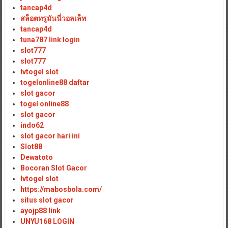
tancap4d
สล็อตทรูมันนี่วอลเล็ท
tancap4d
tuna787 link login
slot777
slot777
lvtogel slot
togelonline88 daftar
slot gacor
togel online88
slot gacor
indo62
slot gacor hari ini
Slot88
Dewatoto
Bocoran Slot Gacor
lvtogel slot
https://mabosbola.com/
situs slot gacor
ayojp88 link
UNYU168 LOGIN