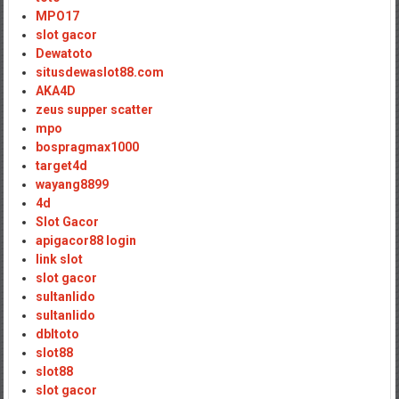
MPO17
slot gacor
Dewatoto
situsdewaslot88.com
AKA4D
zeus supper scatter
mpo
bospragmax1000
target4d
wayang8899
4d
Slot Gacor
apigacor88 login
link slot
slot gacor
sultanlido
sultanlido
dbltoto
slot88
slot88
slot gacor