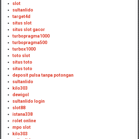
slot
sultanlido
target4d
situs slot
situs slot gacor
turbopragma1000
turbopragma500
turbox1000
toto slot
situs toto
situs toto
deposit pulsa tanpa potongan
sultanlido
kilo303
dewigol
sultanlido login
slot88
istana338
rolet online
mpo slot
kilo303