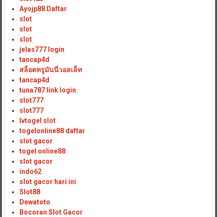
Ayojp88 Daftar
slot
slot
slot
jelas777 login
tancap4d
สล็อตทรูมันนี่วอลเล็ท
tancap4d
tuna787 link login
slot777
slot777
lvtogel slot
togelonline88 daftar
slot gacor
togel online88
slot gacor
indo62
slot gacor hari ini
Slot88
Dewatoto
Bocoran Slot Gacor