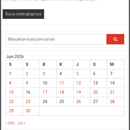
Baca selengkapnya
Juni 2026
S
S
R
K
J
S
M
1
2
3
4
5
6
7
8
9
10
11
12
13
14
15
16
17
18
19
20
21
22
23
24
25
26
27
28
29
30
« Mei
Jul »