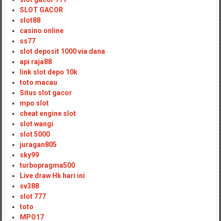
SLOT GACOR
slot88
casino online
ss77
slot deposit 1000 via dana
api raja88
link slot depo 10k
toto macau
Situs slot gacor
mpo slot
cheat engine slot
slot wangi
slot 5000
juragan805
sky99
turbopragma500
Live draw Hk hari ini
sv388
slot 777
toto
MPO17