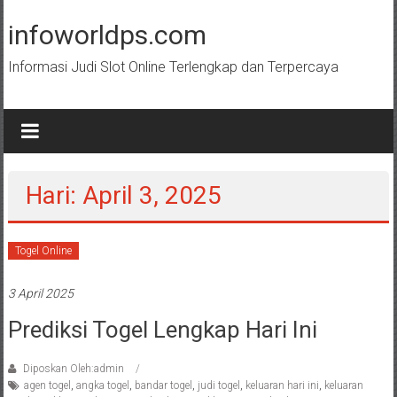
Lompat
ke
infoworldps.com
konten
Informasi Judi Slot Online Terlengkap dan Terpercaya
Hari: April 3, 2025
Togel Online
3 April 2025
Prediksi Togel Lengkap Hari Ini
Diposkan Oleh:admin
agen togel
,
angka togel
,
bandar togel
,
judi togel
,
keluaran hari ini
,
keluaran