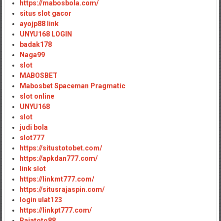
https://mabosbola.com/
situs slot gacor
ayojp88 link
UNYU168 LOGIN
badak178
Naga99
slot
MABOSBET
Mabosbet Spaceman Pragmatic
slot online
UNYU168
slot
judi bola
slot777
https://situstotobet.com/
https://apkdan777.com/
link slot
https://linkmt777.com/
https://situsrajaspin.com/
login ulat123
https://linkpt777.com/
Rajatoto88