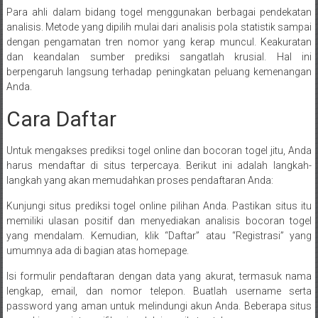
Para ahli dalam bidang togel menggunakan berbagai pendekatan
analisis. Metode yang dipilih mulai dari analisis pola statistik sampai
dengan pengamatan tren nomor yang kerap muncul. Keakuratan
dan keandalan sumber prediksi sangatlah krusial. Hal ini
berpengaruh langsung terhadap peningkatan peluang kemenangan
Anda.
Cara Daftar
Untuk mengakses prediksi togel online dan bocoran togel jitu, Anda
harus mendaftar di situs terpercaya. Berikut ini adalah langkah-
langkah yang akan memudahkan proses pendaftaran Anda:
Kunjungi situs prediksi togel online pilihan Anda. Pastikan situs itu
memiliki ulasan positif dan menyediakan analisis bocoran togel
yang mendalam. Kemudian, klik “Daftar” atau “Registrasi” yang
umumnya ada di bagian atas homepage.
Isi formulir pendaftaran dengan data yang akurat, termasuk nama
lengkap, email, dan nomor telepon. Buatlah username serta
password yang aman untuk melindungi akun Anda. Beberapa situs