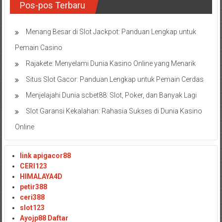
Pos-pos Terbaru
Menang Besar di Slot Jackpot: Panduan Lengkap untuk
Pemain Casino
Rajakete: Menyelami Dunia Kasino Online yang Menarik
Situs Slot Gacor: Panduan Lengkap untuk Pemain Cerdas
Menjelajahi Dunia scbet88: Slot, Poker, dan Banyak Lagi
Slot Garansi Kekalahan: Rahasia Sukses di Dunia Kasino
Online
link apigacor88
CERI123
HIMALAYA4D
petir388
ceri388
slot123
Ayojp88 Daftar